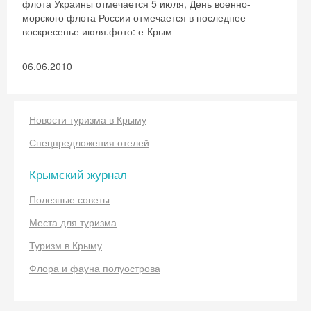
флота Украины отмечается 5 июля, День военно-
морского флота России отмечается в последнее
воскресенье июля.фото: е-Крым
06.06.2010
Новости туризма в Крыму
Спецпредложения отелей
Скидка −5%
Крымский журнал
Хочешь дешевле? Оставь почту и получи
промокод на первое бронирование!
Полезные советы
Места для туризма
Туризм в Крыму
Получить промокод
Флора и фауна полуострова