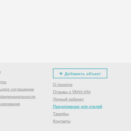
Хочешь дешевле? Оставь почту и получи промокод
первое бронирование!
Получить промокод
е
Добавить объект
рты
О проекте
ьское соглашение
Отзывы о Vkrim.info
нфиденциальности
Личный кабинет
нирования
Предложение для отелей
Тарифы
Контакты