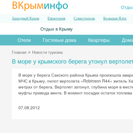
ВКрым
инфо
Отды
Западный Крым
Евпатория
Севастополь
Большая Ялта
Отдых в Крыму
Отели
Гостевые дома
Квартиры
Дома
Главная
Новости туризма
В море у крымского берега утонул вертоле
В море у берега Сакского района Крыма произошла авар
МЧС в Крыму, пилот вертолета «Robinson R44» житель Ха
метрах от берега. Вертолет затонул, глубина моря в мест
муфты привода винта. В момент посадки остаток топлива
07.08.2012