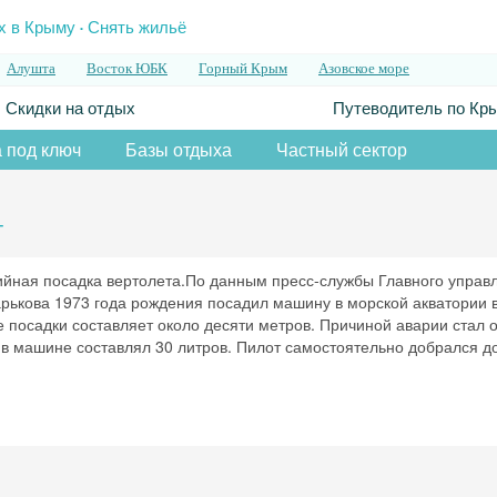
.
х в Крыму
Снять жильё
Алушта
Восток ЮБК
Горный Крым
Азовское море
Скидки на отдых
Путеводитель по Кр
 под ключ
Базы отдыха
Частный сектор
т
ийная посадка вертолета.По данным пресс-службы Главного управ
рькова 1973 года рождения посадил машину в морской акватории 
е посадки составляет около десяти метров. Причиной аварии стал о
 в машине составлял 30 литров. Пилот самостоятельно добрался до
Скидка −5%