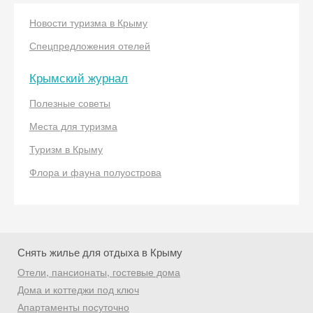
Новости туризма в Крыму
Спецпредложения отелей
Крымский журнал
Полезные советы
Скидка −5%
Места для туризма
Хочешь дешевле? Оставь почту и получи
Туризм в Крыму
промокод на первое бронирование!
Флора и фауна полуострова
Получить промокод
Снять жилье для отдыха в Крыму
Отели, пансионаты, гостевые дома
Дома и коттеджи под ключ
Апартаменты посуточно