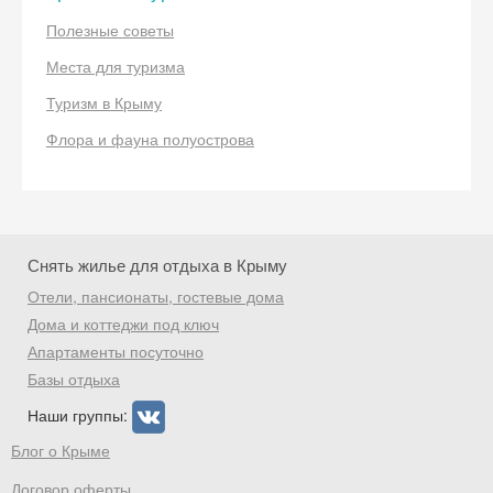
Полезные советы
Места для туризма
Туризм в Крыму
Скидка −5%
Флора и фауна полуострова
Хочешь дешевле? Оставь почту и получи
промокод на первое бронирование!
Снять жилье для отдыха в Крыму
Получить промокод
Отели, пансионаты, гостевые дома
Дома и коттеджи под ключ
Апартаменты посуточно
Базы отдыха
Наши группы:
Блог о Крыме
Договор оферты