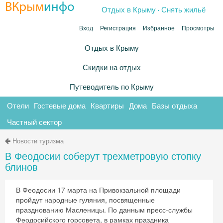
.
ВКрым
инфо
Отдых в Крыму
Снять жильё
Вход
Регистрация
Избранное
Просмотры
Отдых в Крыму
Скидки на отдых
Путеводитель по Крыму
Отели
Гостевые дома
Квартиры
Дома
Базы отдыха
Частный сектор
Новости туризма
В Феодосии соберут трехметровую стопку
блинов
В Феодосии 17 марта на Привокзальной площади
пройдут народные гуляния, посвященные
празднованию Масленицы. По данным пресс-службы
Феодосийского горсовета, в рамках праздника