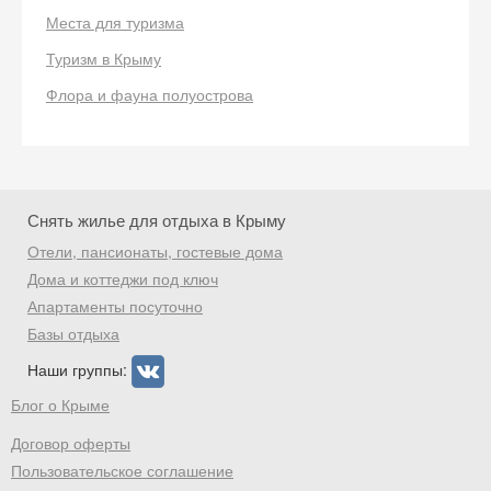
Места для туризма
Туризм в Крыму
Скидка −5%
Флора и фауна полуострова
Хочешь дешевле? Оставь почту и получи
промокод на первое бронирование!
Снять жилье для отдыха в Крыму
Отели, пансионаты, гостевые дома
Получить промокод
Дома и коттеджи под ключ
Апартаменты посуточно
Базы отдыха
Наши группы:
Блог о Крыме
Договор оферты
Пользовательское соглашение