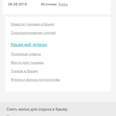
06.08.2010
Источник:
Кафа
Новости туризма в Крыму
Спецпредложения отелей
Крымский журнал
Скидка −5%
Полезные советы
Хочешь дешевле? Оставь почту и получи
Места для туризма
промокод на первое бронирование!
Туризм в Крыму
Флора и фауна полуострова
Получить промокод
Снять жилье для отдыха в Крыму