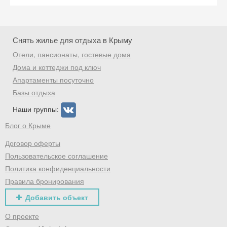
Скидка −5%
Хочешь дешевле? Оставь почту и получи
промокод на первое бронирование!
Снять жилье для отдыха в Крыму
Отели, пансионаты, гостевые дома
Дома и коттеджи под ключ
Апартаменты посуточно
Получить промокод
Базы отдыха
Наши группы:
Блог о Крыме
Договор оферты
Пользовательское соглашение
Политика конфиденциальности
Правила бронирования
Добавить объект
О проекте