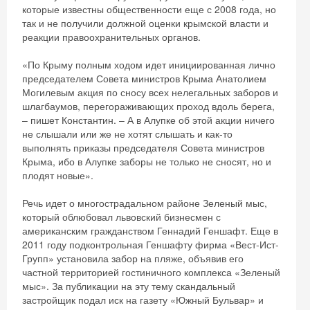
которые известны общественности еще с 2008 года, но
так и не получили должной оценки крымской власти и
реакции правоохранительных органов.
«По Крыму полным ходом идет инициированная лично
председателем Совета министров Крыма Анатолием
Могилевым акция по сносу всех нелегальных заборов и
шлагбаумов, перегораживающих проход вдоль берега,
– пишет Константин. – А в Алупке об этой акции ничего
не слышали или же не хотят слышать и как-то
выполнять приказы председателя Совета министров
Крыма, ибо в Алупке заборы не только не сносят, но и
плодят новые».
Речь идет о многострадальном районе Зеленый мыс,
который облюбовал львовский бизнесмен с
американским гражданством Геннадий Геншафт. Еще в
2011 году подконтрольная Геншафту фирма «Вест-Ист-
Групп» установила забор на пляже, объявив его
частной территорией гостиничного комплекса «Зеленый
мыс». За публикации на эту тему скандальный
застройщик подал иск на газету «Южный Бульвар» и