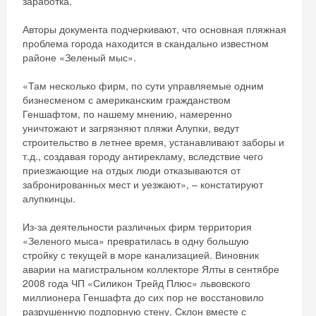
заработка.
Авторы документа подчеркивают, что основная пляжная
проблема города находится в скандально известном
районе «Зеленый мыс».
«Там несколько фирм, по сути управляемые одним
бизнесменом с американским гражданством
Геншафтом, по нашему мнению, намеренно
уничтожают и загрязняют пляжи Алупки, ведут
строительство в летнее время, устанавливают заборы и
т.д., создавая городу антирекламу, вследствие чего
приезжающие на отдых люди отказываются от
забронированных мест и уезжают», – констатируют
алупкинцы.
Скидка −5%
Из-за деятельности различных фирм территория
Хочешь дешевле? Оставь почту и получи
«Зеленого мыса» превратилась в одну большую
стройку с текущей в море канализацией. Виновник
промокод на первое бронирование!
аварии на магистральном коллекторе Ялты в сентябре
2008 года ЧП «Силикон Трейд Плюс» львовского
миллионера Геншафта до сих пор не восстановило
разрушенную подпорную стену. Склон вместе с