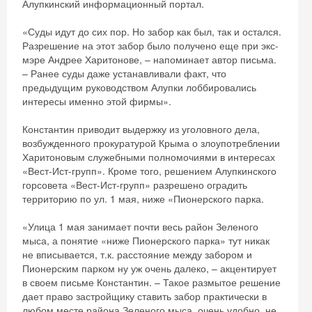
Алупкинский информационный портал.
«Суды идут до сих пор. Но забор как был, так и остался.
Разрешение на этот забор было получено еще при экс-
мэре Андрее Харитонове, – напоминает автор письма.
– Ранее суды даже устанавливали факт, что
предыдущим руководством Алупки лоббировались
интересы именно этой фирмы».
Константин приводит выдержку из уголовного дела,
возбужденного прокуратурой Крыма о злоупотреблении
Харитоновым служебными полномочиями в интересах
«Вест-Ист-групп». Кроме того, решением Алупкинского
горсовета «Вест-Ист-групп» разрешено оградить
территорию по ул. 1 мая, ниже «Пионерского парка.
«Улица 1 мая занимает почти весь район Зеленого
мыса, а понятие «ниже Пионерского парка» тут никак
не вписывается, т.к. расстояние между забором и
Пионерским парком ну уж очень далеко, – акцентирует
в своем письме Константин. – Такое размытое решение
дает право застройщику ставить забор практически в
любом месте района Зеленого мыса, очень удобно, не