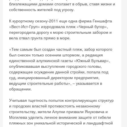
Получить промокод
близлежащими домами сползает в обрыв, ставя жизни и
собственность жителей под угрозу.
К курортному сезону-2011 еще одна фирма Геншафта
«Вест-Ист-Груп» изуродовала пляж «Черный бугор»,
перегородила дорогу к морю строительным забором и
вела отвал грунта прямо в море.
«Тем самым был создан частный пляж, забор которого
был снесен только осенним штормом, а редакция
единственной алупкинской газеты «Южный Бульвар»,
опубликовавшая выступление городского головы,
содержащее осуждение данной стройки, попала под
суд, инициированный директором предприятия,
ведущим строительные работы», – указывается в
обращении.
Учитывая тщетность попыток контролирующих структур
и городских властей противостоять незаконному
строительству, жители Алупки призвали Януковича и
Могилева уделить личное внимание защите от гибели
пляжных зон уникальной исторической и ландшафтной