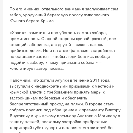
По его мнению, отдельного внимания заслуживает сам
забор, уродующий береговую полосу живописного
Южного берега Крыма.
«Хочется заметить и про убогость самого забора,
примитивность. С одной стороны кривой, ржавый, еле
стоящий заборишка, а с другой – сикось-накось
прибитые доски. Но и на этом фантазия застройщика
не останавливается – чтобы люди боялись вообще
подойти к забору, к нему привязана собака!» –
констатирует автор письма.
Напомним, что жители Алупки в течение 2011 года
выступали с неоднократными призывами к местной и
крымской власти с требованием принять меры к
застройщикам побережья и обеспечить
беспрепятственный проход на пляжи. В городе стали
собрать подписи под обращением к президенту Виктору
Януковичу и крымскому премьеру Анатолию Могилеву в
защиту пляжей, поскольку застройка прибрежных
территорий губит курорт и оставляет его жителей без