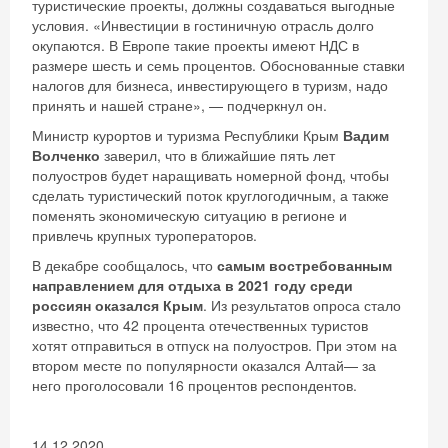
туристические проекты, должны создаваться выгодные
условия. «Инвестиции в гостиничную отрасль долго
окупаются. В Европе такие проекты имеют НДС в
размере шесть и семь процентов. Обоснованные ставки
налогов для бизнеса, инвестирующего в туризм, надо
принять и нашей стране», — подчеркнул он.
Министр курортов и туризма Республики Крым
Вадим
Волченко
заверил, что в ближайшие пять лет
полуостров будет наращивать номерной фонд, чтобы
сделать туристический поток круглогодичным, а также
поменять экономическую ситуацию в регионе и
привлечь крупных туроператоров.
В декабре сообщалось, что
самым востребованным
направлением для отдыха в 2021 году среди
россиян оказался Крым
. Из результатов опроса стало
известно, что 42 процента отечественных туристов
хотят отправиться в отпуск на полуостров. При этом на
втором месте по популярности оказался Алтай— за
него проголосовали 16 процентов респондентов.
Скидка −5%
Хочешь дешевле? Оставь почту и получи
14.12.2020