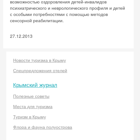
возможностью оздоровления детей-инвалидов
психиатрического и неврологического профиля и детей
с особыми потребностями с помощью методов
сенсорной реабилитации.
27.12.2013
Новости туризма в Крыму
Спецпредложения отелей
Скидка −5%
Крымский журнал
Хочешь дешевле? Оставь почту и получи
промокод на первое бронирование!
Полезные советы
Места для туризма
Туризм в Крыму
Получить промокод
Флора и фауна полуострова