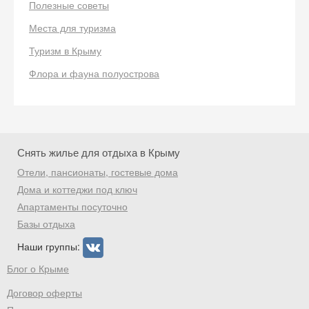
Полезные советы
Места для туризма
Туризм в Крыму
Скидка −5%
Флора и фауна полуострова
Хочешь дешевле? Оставь почту и получи
промокод на первое бронирование!
Снять жилье для отдыха в Крыму
Получить промокод
Отели, пансионаты, гостевые дома
Дома и коттеджи под ключ
Апартаменты посуточно
Базы отдыха
Наши группы:
Блог о Крыме
Договор оферты