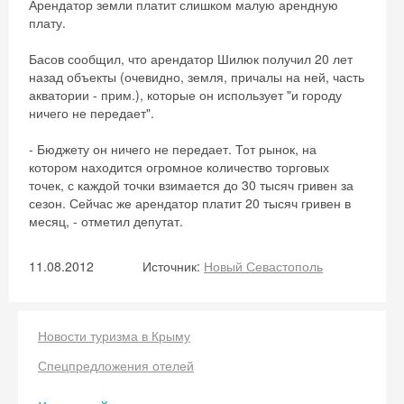
Арендатор земли платит слишком малую арендную
плату.
Басов сообщил, что арендатор Шилюк получил 20 лет
назад объекты (очевидно, земля, причалы на ней, часть
акватории - прим.), которые он использует "и городу
ничего не передает".
- Бюджету он ничего не передает. Тот рынок, на
котором находится огромное количество торговых
точек, с каждой точки взимается до 30 тысяч гривен за
сезон. Сейчас же арендатор платит 20 тысяч гривен в
месяц, - отметил депутат.
11.08.2012
Источник:
Новый Севастополь
Скидка −5%
Хочешь дешевле? Оставь почту и получи
Новости туризма в Крыму
промокод на первое бронирование!
Спецпредложения отелей