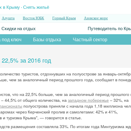
.
х в Крыму
Снять жильё
Алушта
Восток ЮБК
Горный Крым
Азовское море
Скидки на отдых
Путеводитель по Кр
 под ключ
Базы отдыха
Частный сектор
 22,5% за 2016 год
количество туристов, отдохнувших на полуострове за январь-октябр
льше, чем за аналогичный период прошлого года, сообщает в понед
истов, что на 22,5% больше, чем за аналогичный период прошлого 
– 44,5% от общего количества, на
западном побережье
– 32%, на
 пансионаты
полуострова приняли с начала года 1,18 миллиона чел
паромах через Керченский пролив и самолетами: 42% и 41%,
 и туризма Крыма", — говорится в статье.
едств размещения составляла 33%. По итогам года Минтуризма жд
Скидка −5%