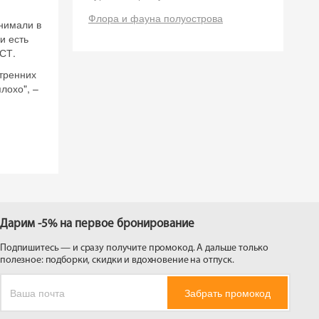
 на
Флора и фауна полуострова
инимали в
и есть
СТ.
утренних
лохо", –
Дарим -5% на первое бронирование
Подпишитесь — и сразу получите промокод. А дальше только
полезное: подборки, скидки и вдохновение на отпуск.
Забрать промокод