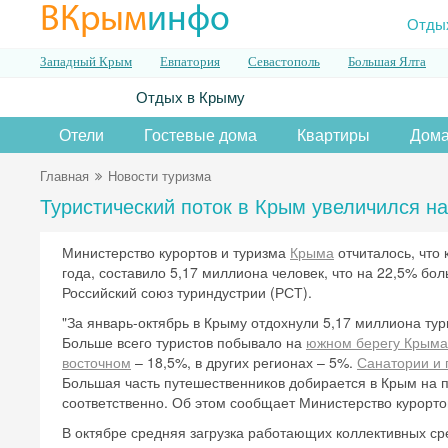
ВКрым
инфо
Отды
Западный Крым
Евпатория
Севастополь
Большая Ялта
Отдых в Крыму
Отели
Гостевые дома
Квартиры
Дома
Главная
Новости туризма
Туристический поток в Крым увеличился на
Министерство курортов и туризма
Крыма
отчиталось, что 
года, составило 5,17 миллиона человек, что на 22,5% бо
Российский союз туриндустрии (РСТ).
"За январь-октябрь в Крыму отдохнули 5,17 миллиона тур
Больше всего туристов побывало на
южном берегу Крыма
восточном
– 18,5%, в других регионах – 5%.
Санатории и
Большая часть путешественников добирается в Крым на 
соответственно. Об этом сообщает Министерство курортов
В октябре средняя загрузка работающих коллективных ср