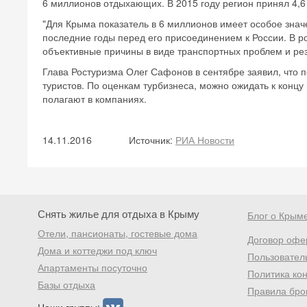
6 миллионов отдыхающих. В 2015 году регион принял 4,6
"Для Крыма показатель в 6 миллионов имеет особое знач
последние годы перед его присоединением к России. В ро
объективные причины в виде транспортных проблем и ре
Глава Ростуризма Олег Сафонов в сентябре заявил, что п
туристов. По оценкам турбизнеса, можно ожидать к концу 
полагают в компаниях.
14.11.2016
Источник:
РИА Новости
Снять жилье для отдыха в Крыму
Блог о Крым
Отели, пансионаты, гостевые дома
Договор офе
Дома и коттеджи под ключ
Пользовател
Апартаменты посуточно
Политика ко
Базы отдыха
Правила бро
Наши группы: