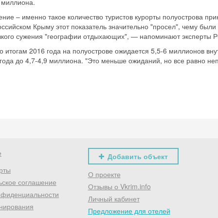
 миллиона.
Хочешь дешевле? Оставь почту и получи промокод
ение – именно такое количество туристов курорты полуострова пр
первое бронирование!
ссийском Крыму этот показатель значительно "просел", чему были 
зкого сужения "географии отдыхающих", — напоминают эксперты Р
о итогам 2016 года на полуострове ожидается 5,5-6 миллионов вн
года до 4,7-4,9 миллиона. "Это меньше ожиданий, но все равно неп
Получить промокод
е
Добавить объект
рты
О проекте
ьское соглашение
Отзывы о Vkrim.info
нфиденциальности
Личный кабинет
нирования
Предложение для отелей