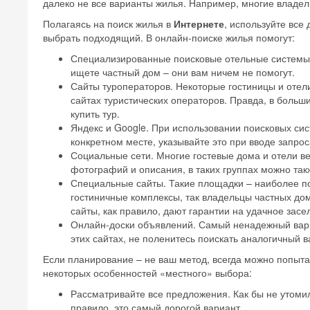
далеко не все варианты жилья. Например, многие владел
Полагаясь на поиск жилья в
Интернете
, используйте все
выбрать подходящий. В онлайн-поиске жилья помогут:
Специализированные поисковые отельные системы. 
ищете частный дом – они вам ничем не помогут.
Сайты туроператоров. Некоторые гостиницы и отел
сайтах туристических операторов. Правда, в больш
купить тур.
Яндекс и Google. При использовании поисковых сис
конкретном месте, указывайте это при вводе запро
Социальные сети. Многие гостевые дома и отели ве
фотографий и описания, в таких группах можно так
Специальные сайты. Такие площадки – наиболее п
гостиничные комплексы, так владельцы частных до
сайты, как правило, дают гарантии на удачное зас
Онлайн-доски объявлений. Самый ненадежный вари
этих сайтах, не поленитесь поискать аналогичный 
Если планирование – не ваш метод, всегда можно попыт
некоторых особенностей «местного» выбора:
Рассматривайте все предложения. Как бы не утомил
правило, это самый дорогой вариант.