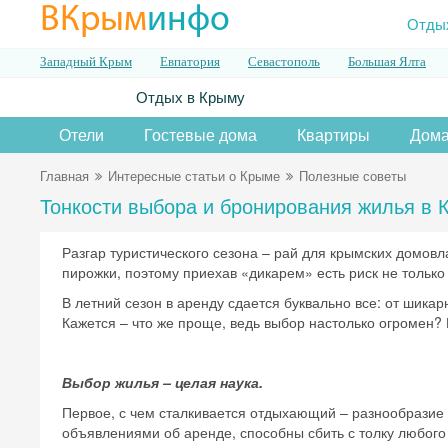
ВКрым
инфо
Отды
Западный Крым
Евпатория
Севастополь
Большая Ялта
Отдых в Крыму
Отели
Гостевые дома
Квартиры
Дома
Главная
Интересные статьи о Крыме
Полезные советы
Тонкости выбора и бронирования жилья в 
Разгар туристического сезона – рай для крымских домов
пирожки, поэтому приехав «дикарем» есть риск не только
В летний сезон в аренду сдается буквально все: от шика
Кажется – что же проще, ведь выбор настолько огромен? Н
Выбор жилья – целая наука.
Первое, с чем сталкивается отдыхающий – разнообразие
объявлениями об аренде, способны сбить с толку любого 