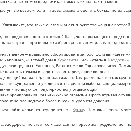
ьцы частных домов предпочитают искать «клиента» на месте.
 доступные возможности – так вы сможете оценить большинство вар
Учитывайте, что такие системы анализируют только рынок отелей,
и, не представленные в отельной базе, часто размещают предложе
инстве случаев, при попытке забронировать номер, вам предложат 
тем, главное – правильно сформировать запрос. Если вы ищете жи
са: например, «частный дом в
Курортном
» или «отель в
Феодосии
».
дут свои группы в Facebook, Вконтакте или Одноклассниках. Поми
же почитать отзывы и задать все интересующие вопросы.
одходящий вариант для поиска жилья. Там размещаются как крупн
мов, что существенно увеличивает варианты выбора. специализир
еление и пользуются популярностью у отдыхающих.
ант бронирования, без каких-либо гарантий. Просматривая объяв
вариант на площадках с более высоким уровнем доверия.
аться найти жилье непосредственно в
Крыму
. Помочь в поиске може
а вас дорога, не стоит соглашаться на первое же предложение – к