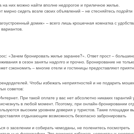
 на них можно найти вполне недорогое и приличное жилье.
мирно сидеть возле своих объявлений – не стесняйтесь подойти 
благоустроенный домик» – всего лишь крошечная комнатка с удобств
 вариантов.
ос: «Зачем бронировать жилье заранее?». Ответ прост – большин
Скидка −5%
живания в сезон заняты надолго и прочно. Бронирование не тольк
может сэкономить – многие отели и гостиницы предоставляют прият
Хочешь дешевле? Оставь почту и получи промокод
первое бронирование!
 арендодателей. Чтобы избежать неприятностей и не подарить мош
тых советов:
нтернет. При такой оплате у вас нет абсолютно никаких гарантий 
Получить промокод
 исчезнуть в любой момент. Поэтому, при онлайн-бронировании от
льзуются высоким уровнем доверия у туристов. Такие площадки в
едоставляя отдыхающим возможность безопасно забронировать
ься о заселении и собирать чемоданы, не поленитесь посмотреть
нительные фотографии. Это поможет избежать неприятных сюрприз