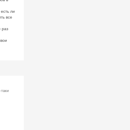
есть ли
ить все
 раз
свои
-таки