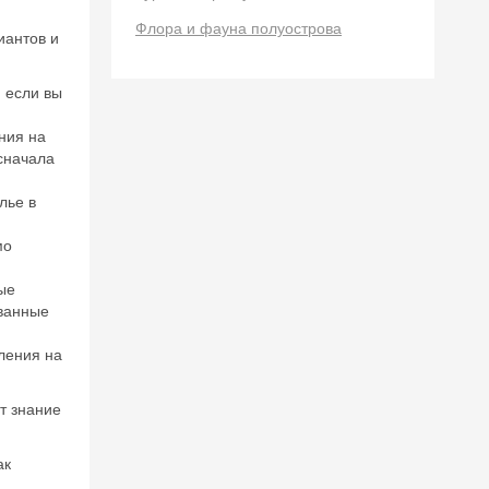
Флора и фауна полуострова
иантов и
 если вы
ния на
сначала
лье в
мо
ые
ованные
ления на
т знание
ак