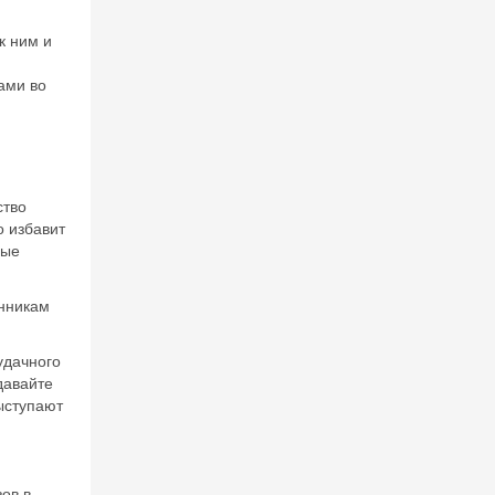
к ним и
ами во
ство
о избавит
ные
 на
енникам
удачного
давайте
ыступают
ов в