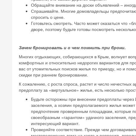
Обращайте внимание на доски объявлений – иногда
Спрашивайте. Многие домовладельцы предпочитают 
спросить о цене.
Готовьтесь смотреть. Часто может оказаться что «
дворе, поэтому будьте готовы посмотреть несколько
Зачем бронировать и о чем помнить при брони.
Многих отдыхающих, собирающихся в Крым, волнует вопр
комфортных и относительно недорогих вариантов для про
вас от утомительных поисков жилья по приезду, но и по
скидки при раннем бронировании.
К сожалению, с роста спроса, растет и число нечестных
предоплату за «виртуальное» жилье, есть несколько прос
Будьте осторожны при внесении предоплаты через И
заселения, а хозяин предполагаемого жилья может
предпочтение проверенным площадкам, которые по
своеобразным «гарантом» удачного заселения, пр
интересующий вариант.
Проверяйте соответствие. Прежде чем договариват
местоположение дома на карте и попросить допол