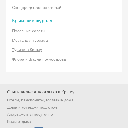
Спецпредложения отелей
Крымский журнал
Полезные советы
Скидка −5%
Места для туризма
Туризм в Крыму
Хочешь дешевле? Оставь почту и получи
промокод на первое бронирование!
Флора и фауна полуострова
Получить промокод
Снять жилье для отдыха в Крыму
Отели, пансионаты, гостевые дома
Дома и коттеджи под ключ
Апартаменты посуточно
Базы отдыха