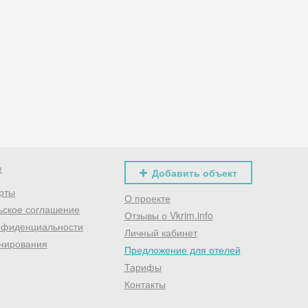
Хочешь дешевле? Оставь почту и получи промокод
первое бронирование!
Получить промокод
е
Добавить объект
рты
О проекте
ьское соглашение
Отзывы о Vkrim.info
нфиденциальности
Личный кабинет
нирования
Предложение для отелей
Тарифы
Контакты