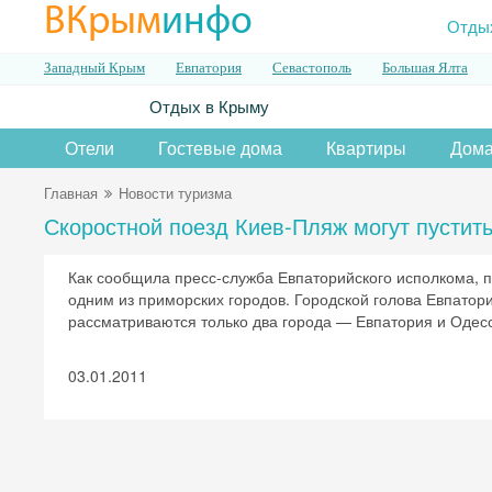
ВКрым
инфо
Отды
Западный Крым
Евпатория
Севастополь
Большая Ялта
Отдых в Крыму
Отели
Гостевые дома
Квартиры
Дома
Главная
Новости туризма
Скоростной поезд Киев-Пляж могут пустит
Как сообщила пресс-служба Евпаторийского исполкома, пр
одним из приморских городов. Городской голова Евпатори
рассматриваются только два города — Евпатория и Одес
03.01.2011