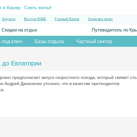
.
х в Крыму
Снять жильё
Алушта
Восток ЮБК
Горный Крым
Азовское море
Скидки на отдых
Путеводитель по Кр
 под ключ
Базы отдыха
Частный сектор
ь до Евпатории
оект предполагает запуск скоростного поезда, который свяжет сто
и Андрей Даниленко уточнил, что в качестве претендентов
са.
Скидка −5%