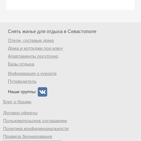
Скидка −5%
Хочешь дешевле? Оставь почту и получи
Снять жилье для отдыха в Севастополе
промокод на первое бронирование!
Отели, гостевые дома
Дома и коттеджи под ключ
Апартаменты посуточно
Базы отдыха
Получить промокод
Информация о курорте
Путеводитель
Наши группы:
Блог о Крыме
Договор оферты
Пользовательское соглашение
Политика конфиденциальности
Правила бронирования