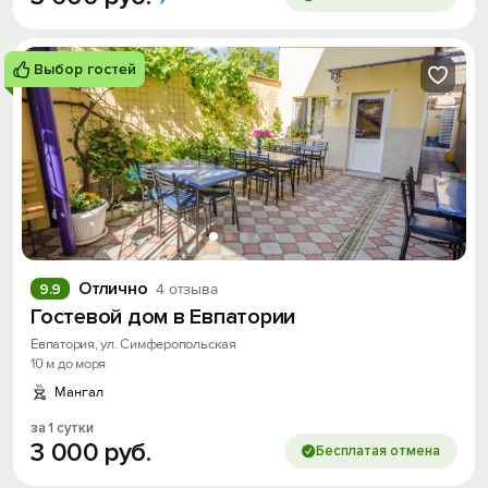
Выбор гостей
Отлично
9.9
4 отзыва
Гостевой дом в Евпатории
Евпатория, ул. Симферопольская
10 м до моря
Мангал
за 1 сутки
3
000
руб.
Бесплатая отмена