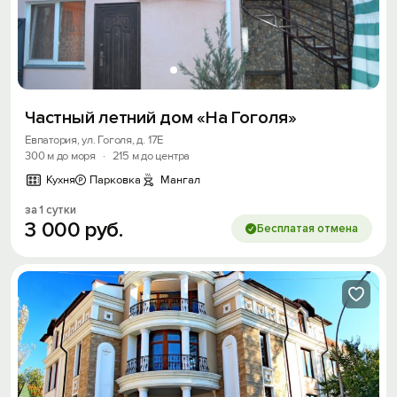
Частный летний дом «На Гоголя»
Евпатория, ул. Гоголя, д. 17Е
300 м до моря
·
215 м до центра
Кухня
Парковка
Мангал
за 1 сутки
3
000
руб.
Бесплатая отмена