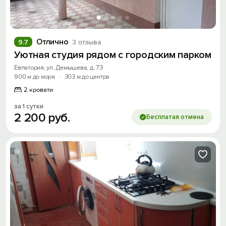
Отлично
9.7
3 отзыва
Уютная студия рядом с городским парком
Евпатория, ул. Демышева, д. 73
900 м до моря
·
303 м до центра
2 кровати
за 1 сутки
2
200
руб.
Бесплатая отмена