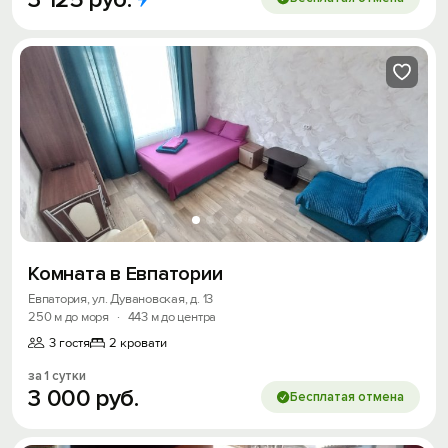
Комната в Евпатории
Евпатория, ул. Дувановская, д. 13
250 м до моря
·
443 м до центра
3 гостя
2 кровати
за 1 сутки
3
000
руб.
Бесплатая отмена