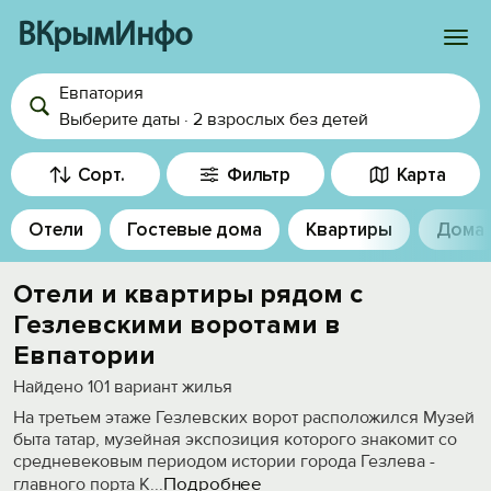
ВКрымИнфо
Евпатория
Войти
Выберите даты
·
2 взрослых
без детей
Избранное
Сорт.
Фильтр
Карта
История просмотра
Отели
Гостевые дома
Квартиры
Дома
Добавить свой объект
Отели и квартиры рядом с
Гезлевскими воротами в
Евпатории
Найдено
101
вариант жилья
На третьем этаже Гезлевских ворот расположился Музей
быта татар, музейная экспозиция которого знакомит со
средневековым периодом истории города Гезлева -
Подробнее
главного порта К
...