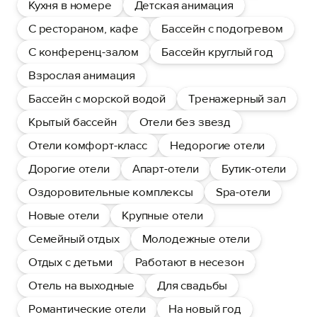
Кухня в номере
Детская анимация
С рестораном, кафе
Бассейн с подогревом
С конференц-залом
Бассейн круглый год
Взрослая анимация
Бассейн с морской водой
Тренажерный зал
Крытый бассейн
Отели без звезд
Отели комфорт-класс
Недорогие отели
Дорогие отели
Апарт-отели
Бутик-отели
Оздоровительные комплексы
Spa-отели
Новые отели
Крупные отели
Семейный отдых
Молодежные отели
Отдых с детьми
Работают в несезон
Отель на выходные
Для свадьбы
Романтические отели
На новый год