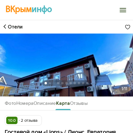
ВКрым
инфо
Отели
Войти
Избранное
История просмотра
Добавить свой объект
1
/11
Фото
Номера
Описание
Карта
Отзывы
10.0
2 отзыва
Гостевой дом «Lions» / Лионс, Евпатория