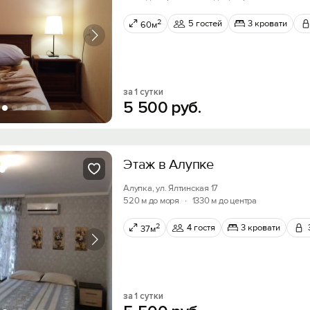
2
5 гостей
3 кровати
60м
за 1 сутки
5
500
руб.
Этаж в Алупке
Алупка, ул. Ялтинская 17
520 м до моря
·
1330 м до центра
2
4 гостя
3 кровати
37м
за 1 сутки