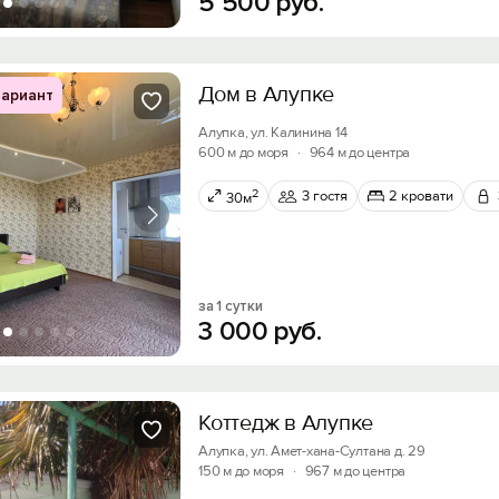
5
500
руб.
Дом в Алупке
ариант
Алупка, ул. Калинина 14
600 м до моря
·
964 м до центра
2
3 гостя
2 кровати
30м
за 1 сутки
3
000
руб.
Коттедж в Алупке
Алупка, ул. Амет-хана-Султана д. 29
150 м до моря
·
967 м до центра