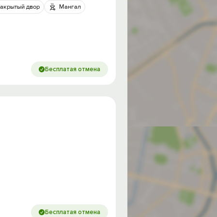
акрытый двор
Мангал
Бесплатая отмена
од на
Бесплатая отмена