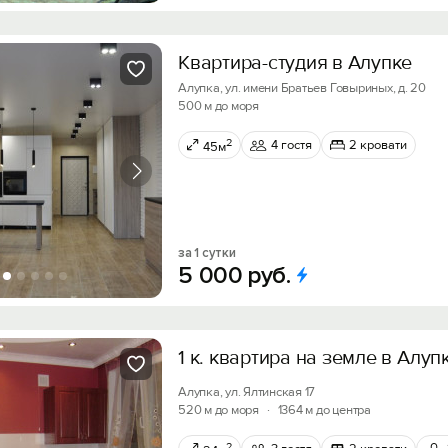
Квартира-студия в Алупке
Алупка, ул. имени Братьев Говыриных, д. 20
500 м до моря
2
4 гостя
2 кровати
45м
за 1 сутки
5
000
руб.
1 к. квартира на земле в Алуп
Алупка, ул. Ялтинская 17
520 м до моря
·
1364 м до центра
2