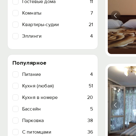
Гостевые дома
11
Комнаты
7
Квартиры-судии
21
Эллинги
4
Популярное
Питание
4
Кухня (любая)
51
Кухня в номере
20
Бассейн
5
Парковка
38
C питомцами
36