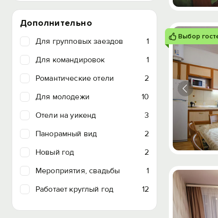
Дополнительно
Выбор гост
Для групповых заездов
1
Для командировок
1
Романтические отели
2
Для молодежи
10
Отели на уикенд
3
Панорамный вид
2
Новый год
2
Мероприятия, свадьбы
1
Работает круглый год
12