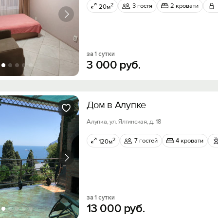
2
3 гостя
2 кровати
20м
за 1 сутки
3
000
руб.
Дом в Алупке
Алупка, ул. Ялтинская, д. 18
2
7 гостей
4 кровати
120м
за 1 сутки
13
000
руб.