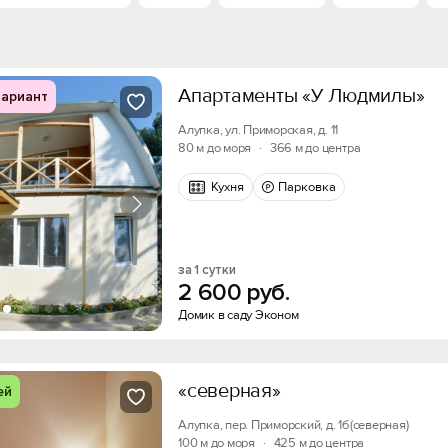
Апартаменты «У Людмилы»
ариант
Алупка, ул. Приморская, д. 11
80 м до моря
·
366 м до центра
Кухня
Парковка
за 1 сутки
2
600
руб.
Домик в саду Эконом
«северная»
ей
Алупка, пер. Приморский, д. 1б(северная)
100 м до моря
·
425 м до центра