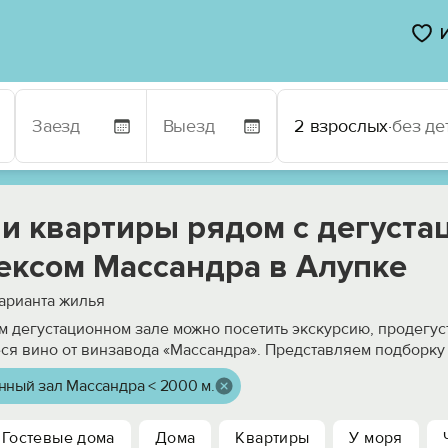
2 взрослых
·
без де
 и квартиры рядом с дегуст
ексом Массандра в Алупке
арианта жилья
м дегустационном зале можно посетить экскурсию, продегуст
я вино от винзавода «Массандра». Представляем подборку
нный зал Массандра < 2000 м.
Гостевые дома
Дома
Квартиры
У моря