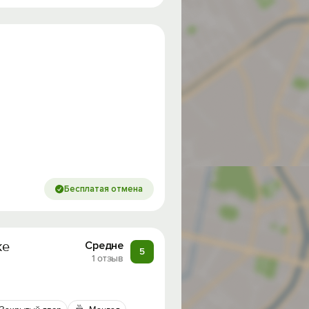
Бесплатая отмена
ке
Средне
5
1 отзыв