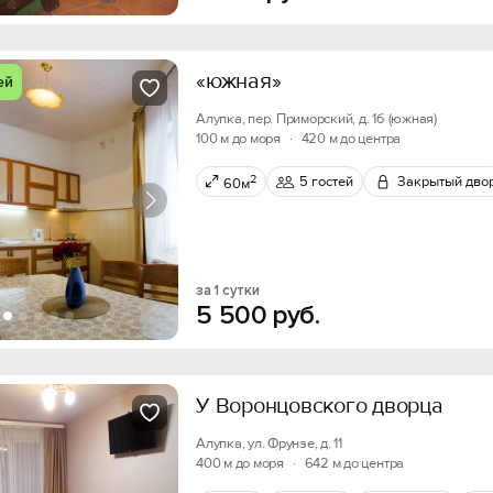
Войти с помощью
Получить промокод
«южная»
ей
Алупка, пер. Приморский, д. 1б (южная)
100 м до моря
·
420 м до центра
2
5 гостей
Закрытый дво
60м
за 1 сутки
5
500
руб.
У Воронцовского дворца
Алупка, ул. Фрунзе, д. 11
400 м до моря
·
642 м до центра