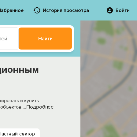
Избранное
История просмотра
Войти
тей
Найти
ационным
ировать и купить
Подробнее
 объектов
...
Частный сектор