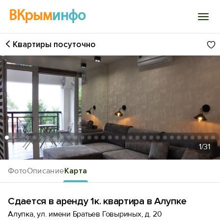
ВКрым
инфо
Квартиры посуточно
Войти
Избранное
История просмотра
Добавить свой объект
1
/31
Фото
Описание
Карта
Сдается в аренду 1к. квартира в Алупке
Алупка, ул. имени Братьев Говыриных, д. 20