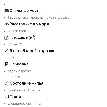
Погода шикарная, море чистое и в меру теплое.
3
Бросайте якорь в нашей бухте.
Спальные места
1 двуспальная кровать, 1 диван-кровать
Расстояние до моря
500 метров
Площадь (м²)
oбщая: 45
Этаж / Этажей в здании
3 / 6
Парковка
рядом с домом
платная
Состояние жилья
дизайнерский ремонт
Плита
электрическая плита