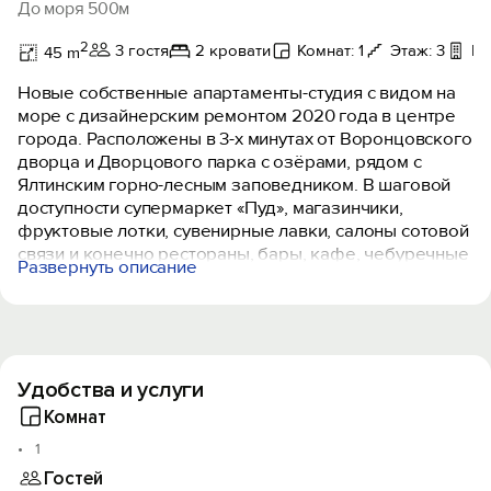
До моря 500м
2
3 гостя
2 кровати
Комнат: 1
Этаж: 3
Ба
45 m
Новые собственные апартаменты-студия с видом на
море с дизайнерским ремонтом 2020 года в центре
города. Расположены в 3-х минутах от Воронцовского
дворца и Дворцового парка с озёрами, рядом с
Ялтинским горно-лесным заповедником. В шаговой
доступности супермаркет «Пуд», магазинчики,
фруктовые лотки, сувенирные лавки, салоны сотовой
связи и конечно рестораны, бары, кафе, чебуречные
Развернуть описание
и многое другое.
Апартаменты оборудованы всем необходимым для
комфортного проживания 2-4 человек, кухней,
санузлом, огромным раскладным диваном для
Удобства и услуги
ежедневного сна со спальным местом 2800/2000.
Апартаменты оборудованы бытовой техникой и
Комнат
кухонными принадлежностями, есть все необходимое
1
для комфортного проживания и отдыха.
Гостей