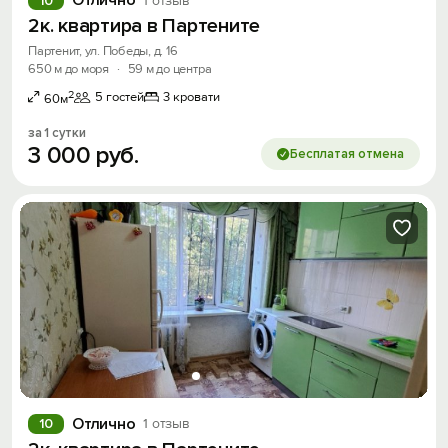
Отлично
10
1 отзыв
2к. квартира в Партените
Партенит, ул. Победы, д. 16
650 м до моря
·
59 м до центра
2
5 гостей
3 кровати
60м
за 1 сутки
3
000
руб.
Бесплатая отмена
Отлично
10
1 отзыв