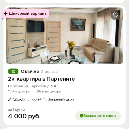
Шикарный вариант
Вход на сайт
Войти или
Зарегистрироваться
Войти
Отлично
10
2 отзыва
Войти с помощью
2к. квартира в Партените
Партенит, ул. Парковая, д. 5 А
Скидка −5%
150 м до моря
·
216 м до центра
Хочешь дешевле? Оставь почту и получи
2
5 гостей
Закрытый двор
60м
промокод на первое бронирование!
за 1 сутки
4
000
руб.
Бесплатая отмена