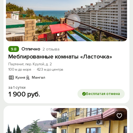
Отлично
9.8
2 отзыва
Меблированные комнаты «Ласточка»
Партенит, пер. Крутой, д. 2
100 м до моря
·
423 м до центра
Кухня
Мангал
за 1 сутки
1
900
руб.
Бесплатая отмена