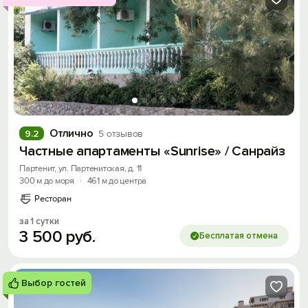
Отлично
9.2
5 отзывов
Частные апартаменты «Sunrise» / Санрайз
Партенит, ул. Партенитская, д. 11
300 м до моря
·
461 м до центра
Ресторан
за 1 сутки
3
500
руб.
Бесплатая отмена
Выбор гостей