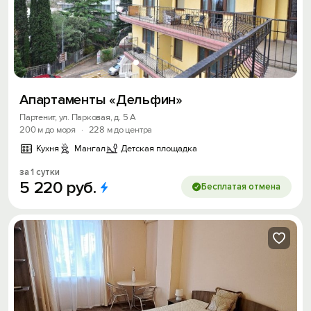
Апартаменты «Дельфин»
Партенит, ул. Парковая, д. 5 А
200 м до моря
·
228 м до центра
Кухня
Мангал
Детская площадка
за 1 сутки
5
220
руб.
Бесплатая отмена