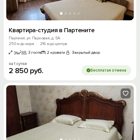
Квартира-студия в Партените
Партенит, ул. Парковая, д. 5А
250 м до моря
·
216 м до центра
2
3 гостя
2 кровати
Закрытый двор
31м
за 1 сутки
2
850
руб.
Бесплатая отмена