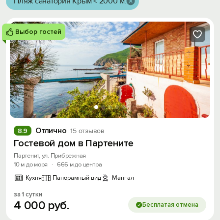
Пляж санатория Крым < 2000 м.
Выбор гостей
Отлично
8.9
15 отзывов
Гостевой дом в Партените
Партенит, ул. Прибрежная
10 м до моря
·
666 м до центра
Кухня
Панорамный вид
Мангал
за 1 сутки
4
000
руб.
Бесплатая отмена