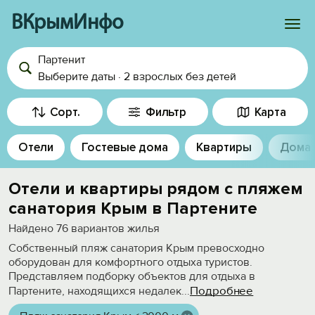
ВКрымИнфо
Партенит
Войти
Выберите даты
·
2 взрослых
без детей
Избранное
Сорт.
Фильтр
Карта
История просмотра
Отели
Гостевые дома
Квартиры
Дома
Добавить свой объект
Отели и квартиры рядом с пляжем
санатория Крым в Партените
Найдено
76
вариантов жилья
Собственный пляж санатория Крым превосходно
оборудован для комфортного отдыха туристов.
Представляем подборку объектов для отдыха в
Подробнее
Партените, находящихся недалек
...