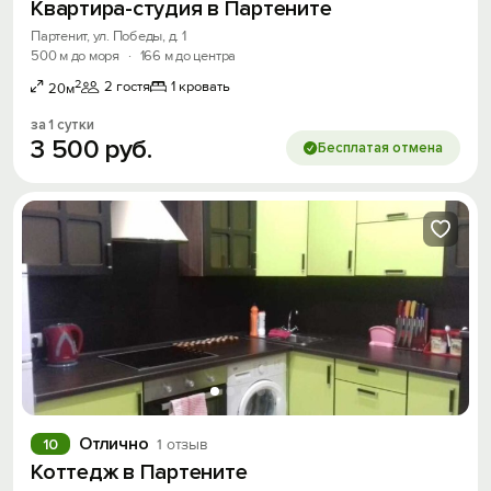
Квартира-студия в Партените
Партенит, ул. Победы, д. 1
500 м до моря
·
166 м до центра
2
2 гостя
1 кровать
20м
за 1 сутки
3
500
руб.
Бесплатая отмена
Отлично
10
1 отзыв
Коттедж в Партените