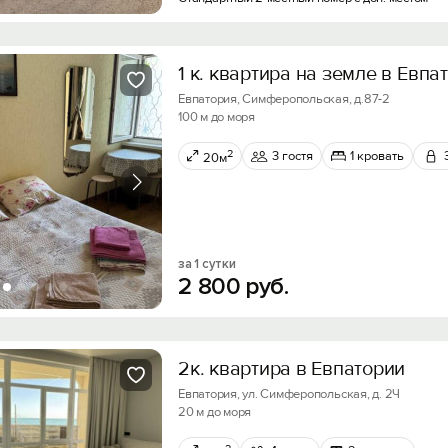
Войти с помощью
Получить промокод
1 к. квартира на земле в Евпа
Евпатория, Симферопольская, д.87-2
100 м до моря
2
3 гостя
1 кровать
20м
за 1 сутки
2
800
руб.
2к. квартира в Евпатории
Евпатория, ул. Симферопольская, д. 2Ч
20 м до моря