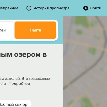
Избранное
История просмотра
Войти
тей
Найти
ным озером в
ных жителей. Эти грациозные
Подробнее
 ста
...
Частный сектор