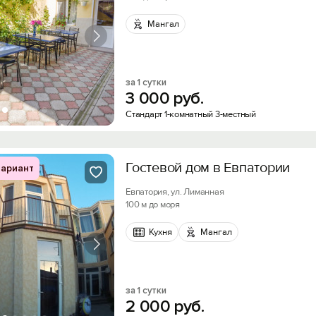
Мангал
за 1 сутки
3
000
руб.
Стандарт 1-комнатный 3-местный
Гостевой дом в Евпатории
ариант
Евпатория, ул. Лиманная
100 м до моря
Кухня
Мангал
за 1 сутки
2
000
руб.