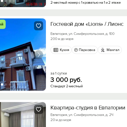
2-местный номер с 1 кроватью на 1 и 2 этаже
Гостевой дом «Lions» / Лионс
ей
Евпатория, ул. Симферопольская, д. 100
200 м до моря
Кухня
Парковка
Мангал
за 1 сутки
3
000
руб.
Стандарт 2-местный
Квартира-студия в Евпатории
Евпатория, ул. Симферопольская, д. 2Ч
20 м до моря