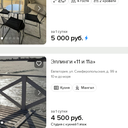
2
4 гостя
2 кровати
47м
за 1 сутки
5
000
руб.
Эллинги «11 и 11а»
Евпатория, ул. Симферопольская, д. 99 а
10 м до моря
Кухня
Мангал
за 1 сутки
4
500
руб.
Студия с кухней 1 этаж