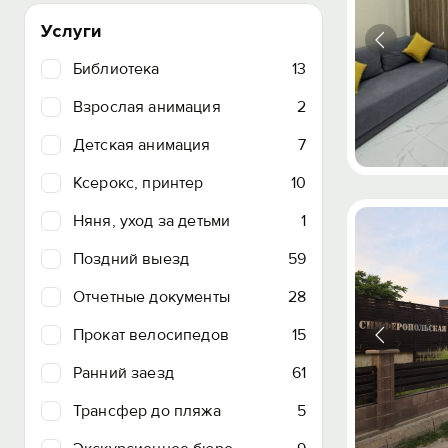
Услуги
Библиотека
13
Взрослая анимация
2
Детская анимация
7
Ксерокс, принтер
10
Няня, уход за детьми
1
Поздний выезд
59
Отчетные документы
28
Прокат велосипедов
15
Ранний заезд
61
Трансфер до пляжа
5