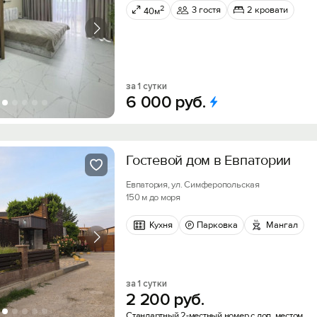
2
3 гостя
2 кровати
40м
за 1 сутки
6
000
руб.
Гостевой дом в Евпатории
Вход на сайт
Евпатория, ул. Симферопольская
150 м до моря
Войти или
Зарегистрироваться
Кухня
Парковка
Мангал
Скидка −5%
за 1 сутки
Хочешь дешевле? Оставь почту и получи промок
2
200
руб.
Войти
первое бронирование!
Стандартный 2-местный номер с доп. местом