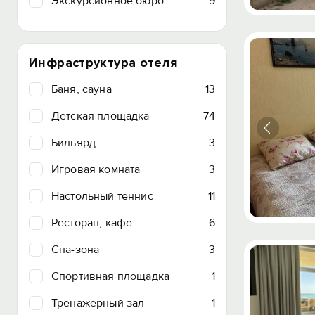
Экскурсионное бюро
9
Инфраструктура отеля
Баня, сауна
13
Детская площадка
74
Бильярд
3
Игровая комната
3
Настольный теннис
11
Ресторан, кафе
6
Спа-зона
3
Спортивная площадка
1
Тренажерный зал
1