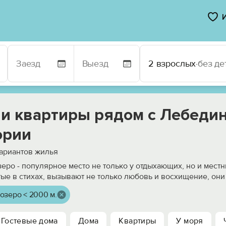
2 взрослых
·
без де
 и квартиры рядом с Лебеди
ории
ариантов жилья
еро - популярное место не только у отдыхающих, но и мест
тые в стихах, вызывают не только любовь и восхищение, они
озеро < 2000 м.
Гостевые дома
Дома
Квартиры
У моря