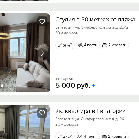
Студия в 30 метрах от пляжа
Евпатория, ул. Симферопольская, д. 2ф/2
30 м до моря
2
4 гостя
2 кровати
30м
за 1 сутки
5
000
руб.
2к. квартира в Евпатории
Евпатория, ул. Симферопольская, д. 2Х
20 м до моря
2
4 гостя
2 кровати
47м