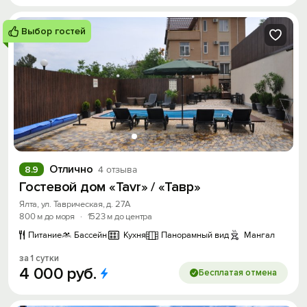
Выбор гостей
Отлично
8.9
4 отзыва
Гостевой дом «Tavr» / «Тавр»
Ялта, ул. Таврическая, д. 27А
800 м до моря
·
1523 м до центра
Питание
Бассейн
Кухня
Панорамный вид
Мангал
за 1 сутки
4
000
руб.
Бесплатая отмена