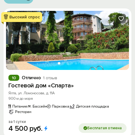
Высокий спрос
Отлично
10
1 отзыв
Гостевой дом «Спарта»
Ялта, ул. Ломоносова, д. 11А
900 м до моря
Питание
Бассейн
Парковка
Детская площадка
Ресторан
за 1 сутки
4
500
руб.
Бесплатая отмена