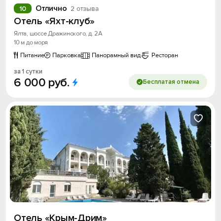
Отлично
10
2 отзыва
Отель «Яхт-клуб»
Ялта, шоссе Дражинского, д. 2А
10 м до моря
Вход на сайт
Питание
Парковка
Панорамный вид
Ресторан
Войти или
Зарегистрироваться
за 1 сутки
6
000
руб.
Бесплатая отмена
Войти
Войти с помощью
Скидка −5%
Хочешь дешевле? Оставь почту и получи
промокод на первое бронирование!
Отель «Крым-Дрим»