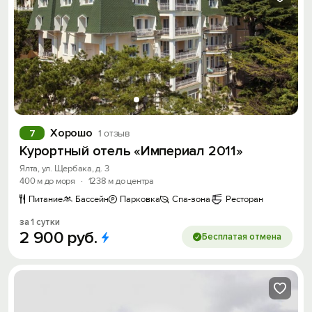
Хорошо
7
1 отзыв
Курортный отель «Империал 2011»
Ялта, ул. Щербака, д. 3
400 м до моря
·
1238 м до центра
Питание
Бассейн
Парковка
Спа-зона
Ресторан
за 1 сутки
2
900
руб.
Бесплатая отмена