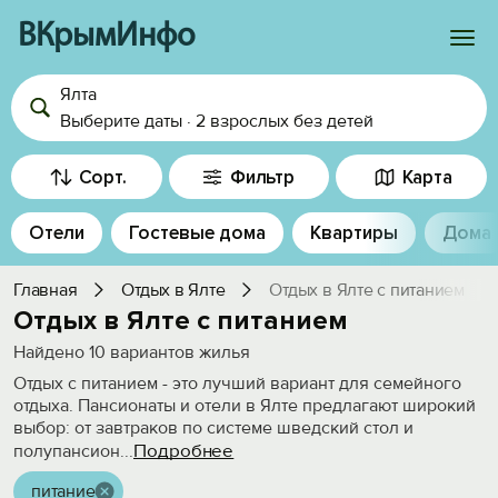
ВКрымИнфо
Ялта
Войти
Выберите даты
·
2 взрослых
без детей
Избранное
Сорт.
Фильтр
Карта
История просмотра
Отели
Гостевые дома
Квартиры
Дома
Добавить свой объект
Главная
Отдых в Ялте
Отдых в Ялте с питанием
Отдых в Ялте c питанием
Найдено
10
вариантов жилья
Отдых с питанием - это лучший вариант для семейного
отдыха. Пансионаты и отели в Ялте предлагают широкий
выбор: от завтраков по системе шведский стол и
Подробнее
полупансион
...
питание