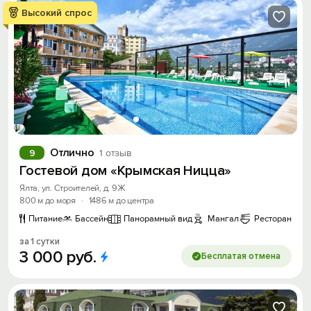
Высокий спрос
Отлично
9
1 отзыв
Гостевой дом «Крымская Ницца»
Ялта, ул. Строителей, д. 9Ж
800 м до моря
·
1486 м до центра
Питание
Бассейн
Панорамный вид
Мангал
Ресторан
за 1 сутки
3
000
руб.
Бесплатая отмена