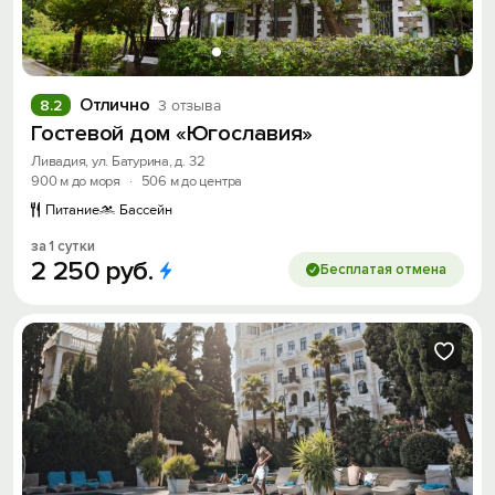
Отлично
8.2
3 отзыва
Гостевой дом «Югославия»
Ливадия, ул. Батурина, д. 32
900 м до моря
·
506 м до центра
Питание
Бассейн
за 1 сутки
2
250
руб.
Бесплатая отмена