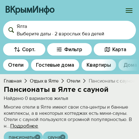
ВКрымИнфо
Ялта
Войти
Выберите даты
·
2 взрослых
без детей
Избранное
Сорт.
Фильтр
Карта
История просмотра
Отели
Гостевые дома
Квартиры
Дома
Добавить свой объект
Главная
Отдых в Ялте
Отели
Пансионаты с сауной
Пансионаты в Ялте с сауной
Найдено
0
вариантов жилья
Многие отели в Ялте имеют свои спа-центры и банные
комплексы, а в некоторых коттеджах есть мини-сауны.
Отели с сауной пользуются огромной популярностью. В
Подробнее
н
...
пансионаты
сауна