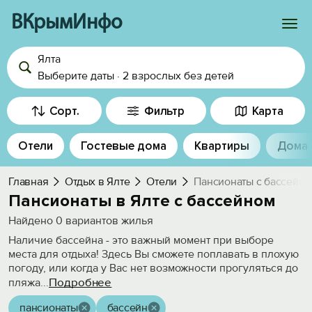
ВКрымИнфо
Ялта
Войти
Выберите даты
·
2 взрослых
без детей
Избранное
Сорт.
Фильтр
Карта
История просмотра
Отели
Гостевые дома
Квартиры
Дома
Добавить свой объект
Главная
Отдых в Ялте
Отели
Пансионаты с бассейно
Пансионаты в Ялте с бассейном
Найдено
0
вариантов жилья
Наличие бассейна - это важный момент при выборе
места для отдыха! Здесь Вы сможете поплавать в плохую
погоду, или когда у Вас нет возможности прогуляться до
Подробнее
пляжа
...
пансионаты
бассейн