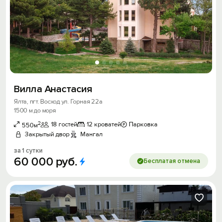
Вилла Анастасия
Ялта, пгт. Восход ул. Горная 22а
1500 м до моря
2
18 гостей
12 кроватей
Парковка
550м
Закрытый двор
Мангал
за 1 сутки
60
000
руб.
Бесплатая отмена