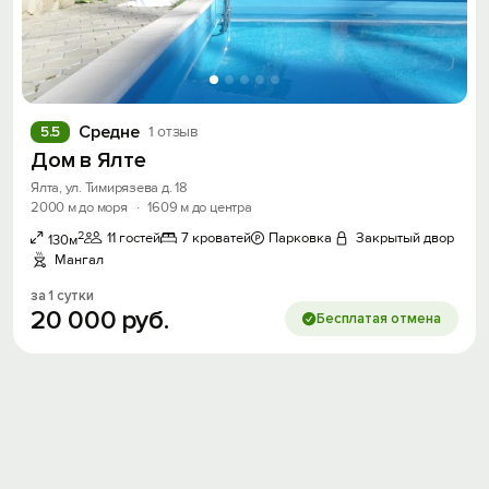
Средне
5.5
1 отзыв
Дом в Ялте
Вход на сайт
Ялта, ул. Тимирязева д. 18
Войти или
Зарегистрироваться
2000 м до моря
·
1609 м до центра
2
11 гостей
7 кроватей
Парковка
Закрытый двор
130м
Мангал
за 1 сутки
20
000
руб.
Бесплатая отмена
Войти
Войти с помощью
Скидка −5%