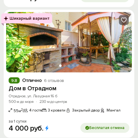
Шикарный вариант
Отлично
9.8
6 отзывов
Дом в Отрадном
Отрадное, ул. Лазурная 16 б
500 м до моря
·
230 м до центра
2
4 гостя
3 кровати
Закрытый двор
Мангал
55м
за 1 сутки
4
000
руб.
Бесплатая отмена