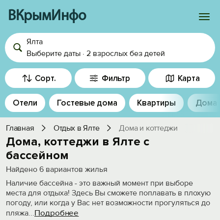
ВКрымИнфо
Ялта
Войти
Выберите даты
·
2 взрослых
без детей
Избранное
Сорт.
Фильтр
Карта
История просмотра
Отели
Гостевые дома
Квартиры
Дома
Добавить свой объект
Главная
Отдых в Ялте
Дома и коттеджи
Дома, коттеджи в Ялте с
бассейном
Найдено
6
вариантов жилья
Наличие бассейна - это важный момент при выборе
места для отдыха! Здесь Вы сможете поплавать в плохую
погоду, или когда у Вас нет возможности прогуляться до
Подробнее
пляжа
...