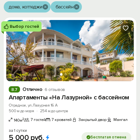
дома, коттеджи
бассейн
Выбор гостей
Отлично
8.7
6 отзывов
Апартаменты «На Лазурной» с бассейном
Отрадное, ул.Лазурная 16 А
500 м до моря
·
254 м до центра
2
7 гостей
7 кроватей
Закрытый двор
Мангал
140м
за 1 сутки
5
000
руб.
Бесплатая отмена