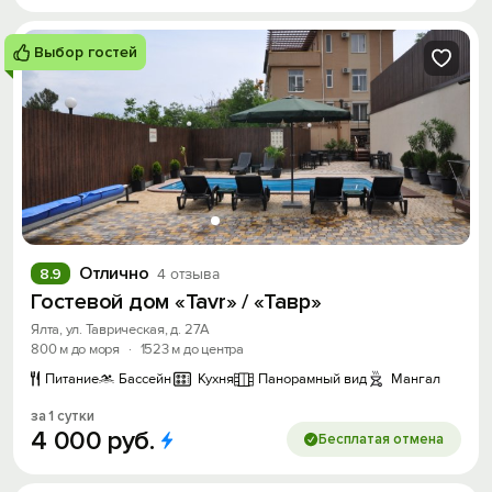
Выбор гостей
Отлично
8.9
4 отзыва
Гостевой дом «Tavr» / «Тавр»
Ялта, ул. Таврическая, д. 27А
800 м до моря
·
1523 м до центра
Питание
Бассейн
Кухня
Панорамный вид
Мангал
за 1 сутки
4
000
руб.
Бесплатая отмена