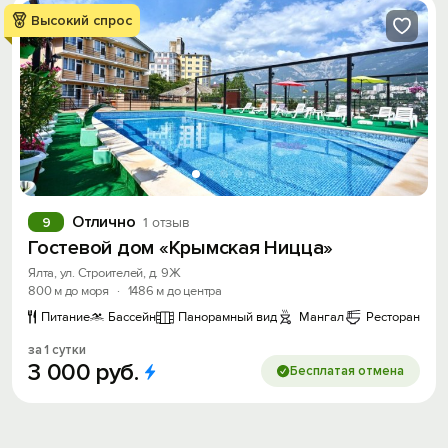
Высокий спрос
Отлично
9
1 отзыв
Гостевой дом «Крымская Ницца»
Ялта, ул. Строителей, д. 9Ж
800 м до моря
·
1486 м до центра
Питание
Бассейн
Панорамный вид
Мангал
Ресторан
за 1 сутки
3
000
руб.
Бесплатая отмена