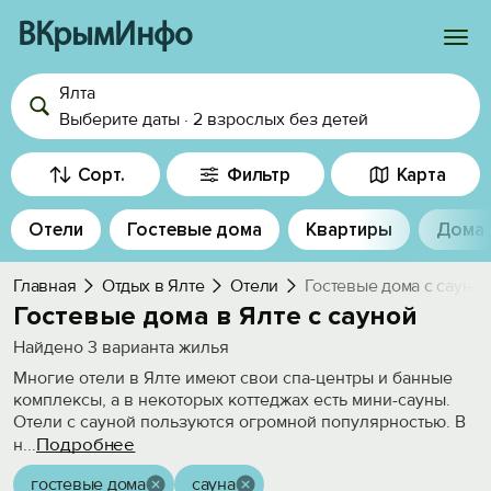
ВКрымИнфо
Ялта
Войти
Выберите даты
·
2 взрослых
без детей
Избранное
Сорт.
Фильтр
Карта
История просмотра
Отели
Гостевые дома
Квартиры
Дома
Добавить свой объект
Главная
Отдых в Ялте
Отели
Гостевые дома с сауной
Гостевые дома в Ялте с сауной
Найдено
3
варианта жилья
Многие отели в Ялте имеют свои спа-центры и банные
комплексы, а в некоторых коттеджах есть мини-сауны.
Отели с сауной пользуются огромной популярностью. В
Подробнее
н
...
гостевые дома
сауна