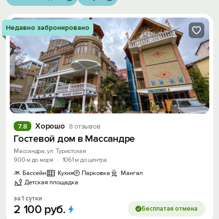
Недавно забронировано
Хорошо
7.8
8 отзывов
Гостевой дом в Массандре
Массандра, ул. Туристская
900 м до моря
·
1061 м до центра
Бассейн
Кухня
Парковка
Мангал
Детская площадка
за 1 сутки
2
100
руб.
Бесплатая отмена