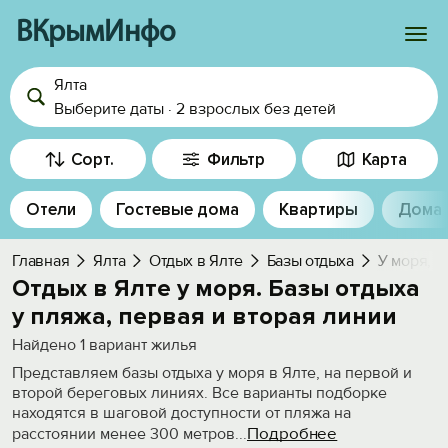
ВКрымИнфо
Ялта
Войти
Выберите даты
·
2 взрослых
без детей
Избранное
Сорт.
Фильтр
Карта
История просмотра
Отели
Гостевые дома
Квартиры
Дома
Добавить свой объект
Главная
Ялта
Отдых в Ялте
Базы отдыха
У моря, н
Отдых в Ялте у моря. Базы отдыха
у пляжа, первая и вторая линии
Найдено
1
вариант жилья
Представляем базы отдыха у моря в Ялте, на первой и
второй береговых линиях. Все варианты подборке
находятся в шаговой доступности от пляжа на
Подробнее
расстоянии менее 300 метров
...