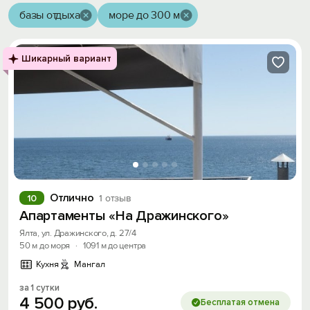
базы отдыха
море до 300 м
Шикарный вариант
Отлично
10
1 отзыв
Апартаменты «На Дражинского»
Ялта, ул. Дражинского, д. 27/4
50 м до моря
·
1091 м до центра
Кухня
Мангал
за 1 сутки
4
500
руб.
Бесплатая отмена