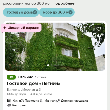
Подробнее
расстоянии менее 300 ме
...
гостевые дома
море до 300 м
Шикарный вариант
Отлично
10
1 отзыв
Гостевой дом «Летний»
Витино, ул. Морская, д. 3
100 м до моря
·
434 м до центра
Кухня
Парковка
Мангал
Детская площадка
Ресторан