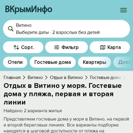
ВКрымИнфо
Витино
Войти
Выберите даты
·
2 взрослых
без детей
Избранное
Сорт.
Фильтр
Карта
История просмотра
Отели
Гостевые дома
Квартиры
Дома
Добавить свой объект
Главная
Витино
Отдых в Витино
Гостевые дома
У 
Отдых в Витино у моря. Гостевые
дома у пляжа, первая и вторая
линии
Найдено
2
варианта жилья
Представляем гостевые дома у моря в Витино, на первой
и второй береговых линиях. Все варианты подборке
находятся в шаговой доступности от пляжа на