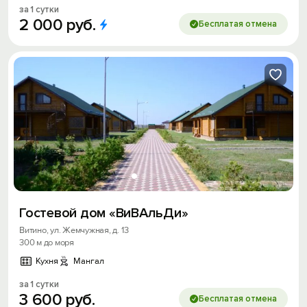
за 1 сутки
2
000
руб.
Бесплатая отмена
Гостевой дом «ВиВАльДи»
Витино, ул. Жемчужная, д. 13
300 м до моря
Кухня
Мангал
за 1 сутки
3
600
руб.
Бесплатая отмена