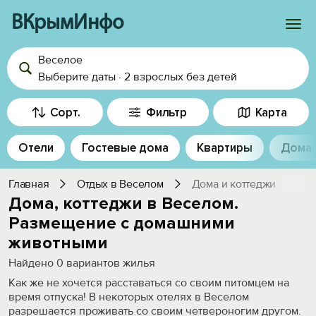
ВКрымИнфо
Веселое
Войти
Выберите даты
·
2 взрослых
без детей
Избранное
Сорт.
Фильтр
Карта
История просмотра
Отели
Гостевые дома
Квартиры
Дома
Добавить свой объект
Главная
Отдых в Веселом
Дома и коттеджи
Дома, коттеджи в Веселом.
Размещение с домашними
животными
Найдено
0
вариантов жилья
Как же не хочется расставаться со своим питомцем на
время отпуска! В некоторых отелях в Веселом
разрешается проживать со своим четвероногим другом.