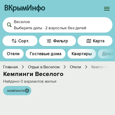
ВКрымИнфо
Веселое
Войти
Выберите даты
·
2 взрослых
без детей
Избранное
Сорт.
Фильтр
Карта
История просмотра
Отели
Гостевые дома
Квартиры
Дома
Добавить свой объект
Главная
Отдых в Веселом
Отели
Кемпинги
Кемпинги Веселого
Найдено
0
вариантов жилья
кемпинги