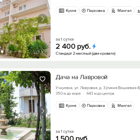
Кухня
Парковка
Мангал
за 1 сутки
2
400
руб.
Стандарт 2-местный (две кровати)
Дача на Лавровой
Вход на сайт
Учкуевка, ул. Лавровая, д. 3 (линия Вишневая 4
Войти или
Зарегистрироваться
350 м до моря
·
643 м до центра
Кухня
Парковка
Мангал
Скидка −5%
Хочешь дешевле? Оставь почту и получи промок
Войти
за 1 сутки
первое бронирование!
1
500
руб.