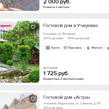
2
000
руб.
Комната 2-местная
Гостевой дом в Учкуевке
ариант
Учкуевка, ул. Янтарная
250 м до моря
·
904 м до центра
Кухня
Парковка
Мангал
за 1 сутки
1
725
руб.
Бюджетный 2-местный номер
Гостевой дом «Астра»
Учкуевка, Радиогорка, ул. Симонок, д. 137
300 м до моря