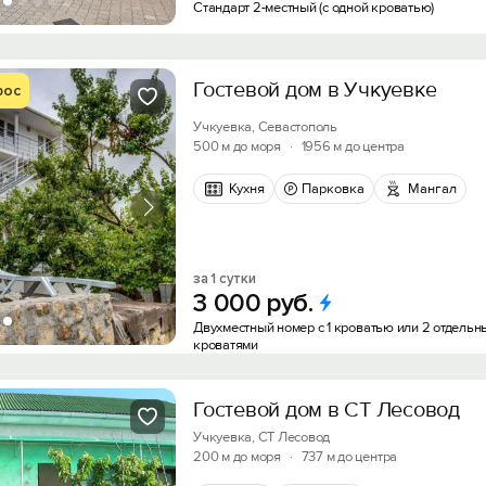
Стандарт 2-местный (с одной кроватью)
Гостевой дом в Учкуевке
рос
Учкуевка, Севастополь
500 м до моря
·
1956 м до центра
Кухня
Парковка
Мангал
за 1 сутки
3
000
руб.
Двухместный номер с 1 кроватью или 2 отдель
кроватями
Гостевой дом в СТ Лесовод
Учкуевка, СТ Лесовод
200 м до моря
·
737 м до центра