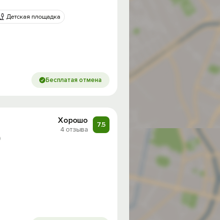
Детская площадка
Бесплатая отмена
Хорошо
7.5
4 отзыва
)
од на