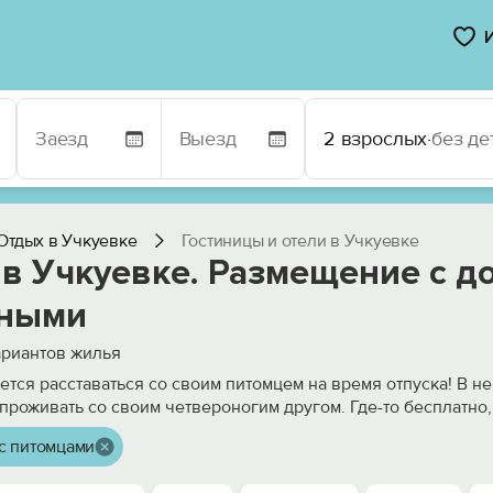
2 взрослых
·
без де
Отдых в Учкуевке
Гостиницы и отели в Учкуевке
 в Учкуевке. Размещение с 
ными
риантов жилья
чется расставаться со своим питомцем на время отпуска! В н
проживать со своим четвероногим другом. Где-то бесплатно,
с питомцами