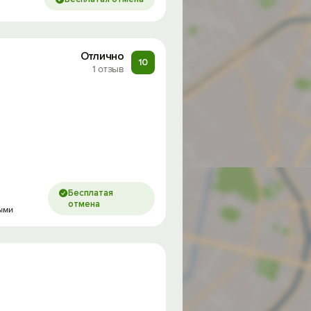
Отлично
10
1 отзыв
Бесплатая
отмена
ными