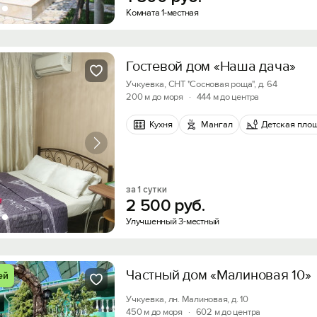
Комната 1-местная
Войти с помощью
Получить промокод
Гостевой дом «Наша дача»
Учкуевка, СНТ "Сосновая роща", д. 64
200 м до моря
·
444 м до центра
Кухня
Мангал
Детская пло
за 1 сутки
2
500
руб.
Улучшенный 3-местный
Частный дом «Малиновая 10»
ей
Учкуевка, лн. Малиновая, д. 10
450 м до моря
·
602 м до центра