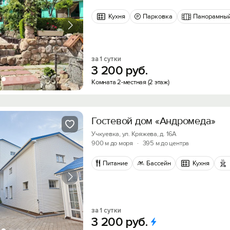
Кухня
Парковка
Панорамный
за 1 сутки
3
200
руб.
Комната 2-местная (2 этаж)
Гостевой дом «Андромеда»
Учкуевка, ул. Кряжева, д. 16А
900 м до моря
·
395 м до центра
Питание
Бассейн
Кухня
за 1 сутки
3
200
руб.