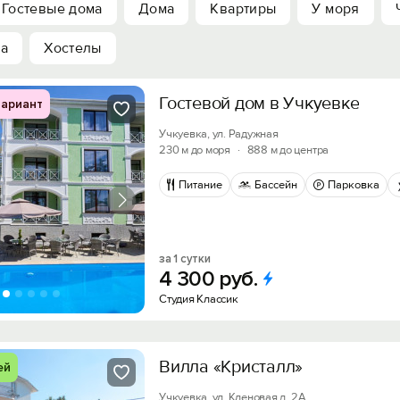
Гостевые дома
Дома
Квартиры
У моря
ха
Хостелы
Гостевой дом в Учкуевке
ариант
Учкуевка, ул. Радужная
230 м до моря
·
888 м до центра
Питание
Бассейн
Парковка
за 1 сутки
4
300
руб.
Студия Классик
Вилла «Кристалл»
ей
Учкуевка, ул. Кленовая д. 2А