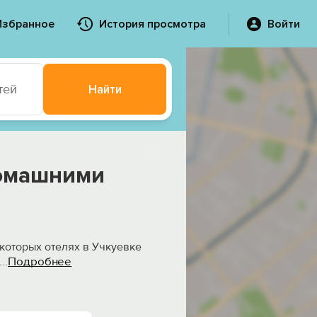
Избранное
История просмотра
Войти
тей
Найти
домашними
екоторых отелях в Учкуевке
Подробнее
...