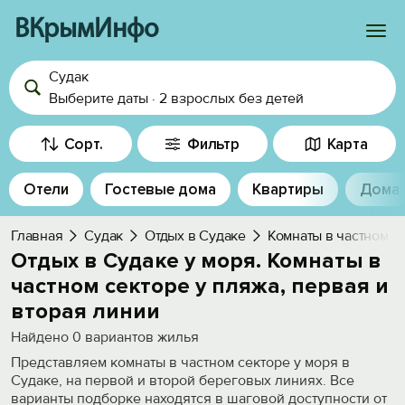
ВКрымИнфо
Судак
Войти
Выберите даты
·
2 взрослых
без детей
Избранное
Сорт.
Фильтр
Карта
История просмотра
Отели
Гостевые дома
Квартиры
Дома
Добавить свой объект
Главная
Судак
Отдых в Судаке
Комнаты в частном с
Отдых в Судаке у моря. Комнаты в
частном секторе у пляжа, первая и
вторая линии
Найдено
0
вариантов жилья
Представляем комнаты в частном секторе у моря в
Судаке, на первой и второй береговых линиях. Все
варианты подборке находятся в шаговой доступности от