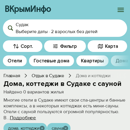
ВКрымИнфо
Судак
Войти
Выберите даты
·
2 взрослых
без детей
Избранное
Сорт.
Фильтр
Карта
История просмотра
Отели
Гостевые дома
Квартиры
Дома
Добавить свой объект
Главная
Отдых в Судаке
Дома и коттеджи
Дома, коттеджи в Судаке с сауной
Найдено
0
вариантов жилья
Многие отели в Судаке имеют свои спа-центры и банные
комплексы, а в некоторых коттеджах есть мини-сауны.
Отели с сауной пользуются огромной популярностью.
Подробнее
В
...
дома, коттеджи
сауна