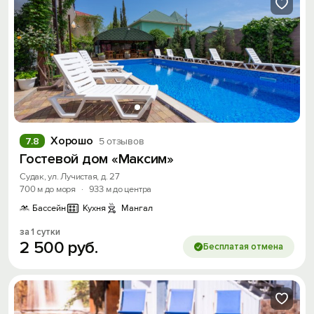
Хорошо
7.8
5 отзывов
Гостевой дом «Максим»
Судак, ул. Лучистая, д. 27
700 м до моря
·
933 м до центра
Бассейн
Кухня
Мангал
за 1 сутки
2
500
руб.
Бесплатая отмена