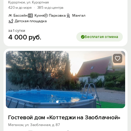
Курортное, ул. Курортная
420 м до моря
·
385 м до центра
Бассейн
Кухня
Парковка
Мангал
Детская площадка
за 1 сутки
4
000
руб.
Бесплатая отмена
Гостевой дом «Коттеджи на Заоблачной»
Меганом, ул. Заоблачная, д. 87