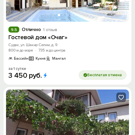
Отлично
9.5
1 отзыв
Гостевой дом «Очаг»
Судак, ул. Шакир Селим, д. 9
800 м до моря
·
735 м до центра
Бассейн
Кухня
Мангал
за 1 сутки
3
450
руб.
Бесплатая отмена