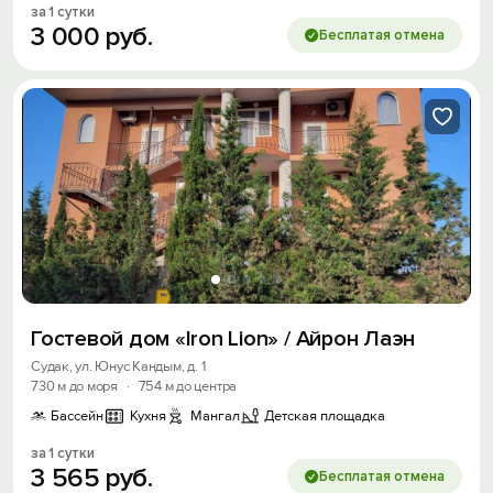
за 1 сутки
3
000
руб.
Бесплатая отмена
Гостевой дом «Iron Lion» / Айрон Лаэн
Судак, ул. Юнус Кандым, д. 1
730 м до моря
·
754 м до центра
Бассейн
Кухня
Мангал
Детская площадка
за 1 сутки
3
565
руб.
Бесплатая отмена