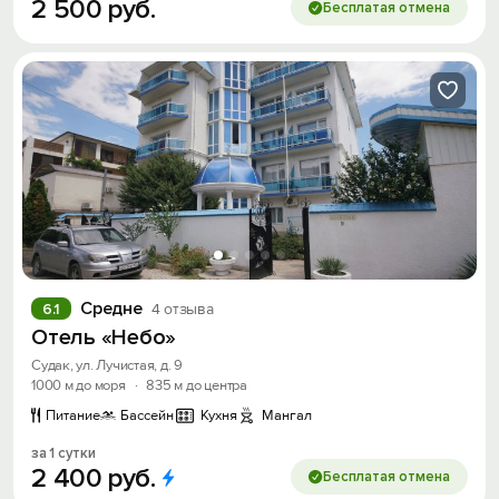
2
500
руб.
Бесплатая отмена
Средне
6.1
4 отзыва
Отель «Небо»
Судак, ул. Лучистая, д. 9
1000 м до моря
·
835 м до центра
Питание
Бассейн
Кухня
Мангал
за 1 сутки
2
400
руб.
Бесплатая отмена