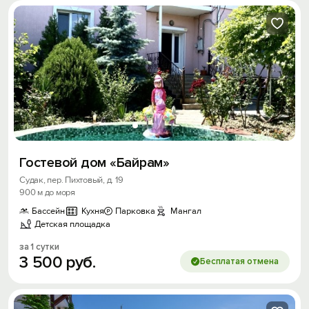
Гостевой дом «Байрам»
Судак, пер. Пихтовый, д. 19
900 м до моря
Бассейн
Кухня
Парковка
Мангал
Детская площадка
за 1 сутки
3
500
руб.
Бесплатая отмена