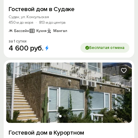
Получить промокод
Гостевой дом в Судаке
Судак, ул. Консульская
450 м до моря
·
813 м до центра
Бассейн
Кухня
Мангал
за 1 сутки
4
600
руб.
Бесплатая отмена
Гостевой дом в Курортном