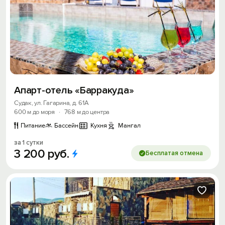
Апарт-отель «Барракуда»
Судак, ул. Гагарина, д. 61А
600 м до моря
·
768 м до центра
Питание
Бассейн
Кухня
Мангал
за 1 сутки
3
200
руб.
Бесплатая отмена