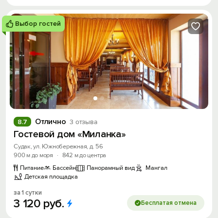
Выбор гостей
Отлично
8.7
3 отзыва
Гостевой дом «Миланка»
Судак, ул. Южнобережная, д. 56
900 м до моря
·
842 м до центра
Питание
Бассейн
Панорамный вид
Мангал
Детская площадка
за 1 сутки
3
120
руб.
Бесплатая отмена