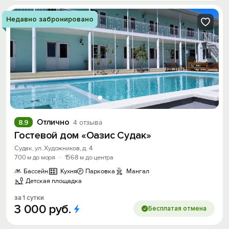
Недавно забронировано
Отлично
8.9
4 отзыва
Гостевой дом «Оазис Судак»
Судак, ул. Художников, д. 4
700 м до моря
·
1568 м до центра
Бассейн
Кухня
Парковка
Мангал
Детская площадка
за 1 сутки
3
000
руб.
Бесплатая отмена