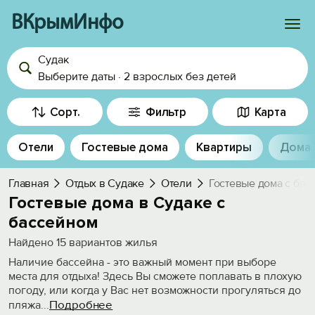
ВКрымИнфо
Судак
Войти
Выберите даты
·
2 взрослых
без детей
Избранное
Сорт.
Фильтр
Карта
История просмотра
Отели
Гостевые дома
Квартиры
Дома
Добавить свой объект
Главная
Отдых в Судаке
Отели
Гостевые дома с бас
Гостевые дома в Судаке с
бассейном
Найдено
15
вариантов жилья
Наличие бассейна - это важный момент при выборе
места для отдыха! Здесь Вы сможете поплавать в плохую
погоду, или когда у Вас нет возможности прогуляться до
Подробнее
пляжа
...