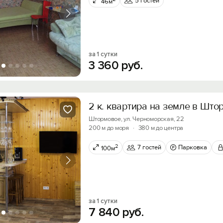
5 гостей
46м
за 1 сутки
3
360
руб.
2 к. квартира на земле в Шт
Штормовое, ул. Черноморская, 22
200 м до моря
·
380 м до центра
2
7 гостей
Парковка
100м
за 1 сутки
7
840
руб.