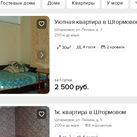
Гостевые дома
Дома
Квартиры
У моря
Уютная квартира в Штормово
Штормовое, ул. Ленина, д. 3
250 м до моря
2
4 гостя
2 кровати
30м
за 1 сутки
2
500
руб.
1к. квартира в Штормовом
Штормовое, ул. Ленина, д. 5
200 м до моря
·
188 м до центра
2