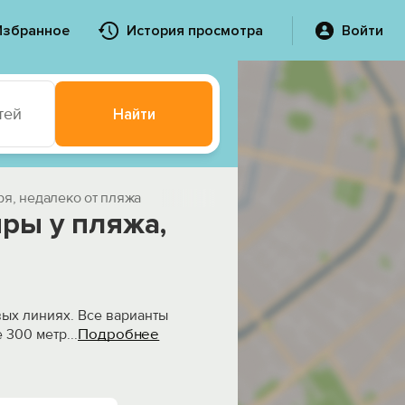
Избранное
История просмотра
Войти
тей
Найти
ря, недалеко от пляжа
ры у пляжа,
вых линиях. Все варианты
Подробнее
е 300 метр
...