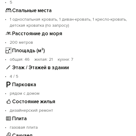
5
О Штормовом: Климат морской, сочетающийся со
Спальные места
степным. Из-за открытой прибрежной полосы вода
1 односпальная кровать, 1 диван-кровать, 1 кресло-кровать,
всегда чистая и быстро прогревается. Вход в море
детская кроватка (по запросу)
пологий, плавно переходит на глубину, крупных
камней нет. Также есть озеро с голубой глиной и
Расстояние до моря
озеро с иловой черной сульфатной грязью (для
200 метров
профилактики различных заболеваний суставов,
Площадь (м²)
опорно-двигательной системы человека).
Инфраструктура посёлка развита, в летнее время
oбщая: 46 жилая: 21 кухни: 7
работают обширные рынки, точки торговли и отдыха.
Этаж / Этажей в здании
4 / 5
___________________________________________
Трансфер (из Симферополя, из Аэропорта
Парковка
«Симферополь»): 2500 руб.
рядом с домом
Состояние жилья
дизайнерский ремонт
Плита
газовая плита
Санузел