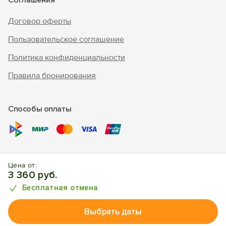
Соглашения
Договор оферты
Пользовательское соглашение
Политика конфиденциальности
Правила бронирования
Способы оплаты
© 2010 - 2026 "В Крым - инфо"
Цена от:
Отдых в Штормовом. Отели, апартаменты, частный сектор.
3 360 руб.
Бесплатная отмена
Выбрать даты