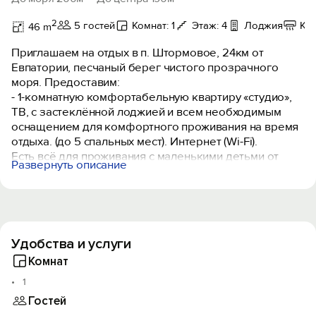
2
5 гостей
Комнат: 1
Этаж: 4
Лоджия
Ко
46 m
Приглашаем на отдых в п. Штормовое, 24км от
Евпатории, песчаный берег чистого прозрачного
моря. Предоставим:
- 1-комнатную комфортабельную квартиру «студио»,
ТВ, с застеклённой лоджией и всем необходимым
оснащением для комфортного проживания на время
отдыха. (до 5 спальных мест). Интернет (Wi-Fi).
Есть всё для проживания с маленькими детьми от
Развернуть описание
грудного возраста (кроватка, принадлежности, также
возможна коляска, ходунки).
Во дворе оборудованная детская площадка.
До моря 5 мин. спокойным шагом.
Вам обеспечен хороший отдых!
Удобства и услуги
Юрий, Наталья.
Комнат
Доп. услуги: Такси (встречаю с парома/поезда/
1
самолета, провезу в любой уголок Крыма на
Гостей
экскурсию). Муж Юрий.