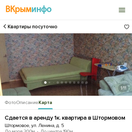
ВКрым
инфо
Квартиры посуточно
Войти
Избранное
История просмотра
Добавить свой объект
1
/11
Фото
Описание
Карта
Сдается в аренду 1к. квартира в Штормовом
Штормовое, ул. Ленина, д. 5
До моря 200м
До центра 190м