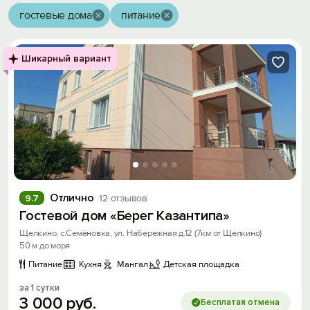
гостевые дома
питание
Шикарный вариант
Отлично
9.7
12 отзывов
Гостевой дом «Берег Казантипа»
Щелкино, с.Семёновка, ул. Набережная д.12 (7км от Щелкино)
50 м до моря
Питание
Кухня
Мангал
Детская площадка
за 1 сутки
3
000
руб.
Бесплатая отмена