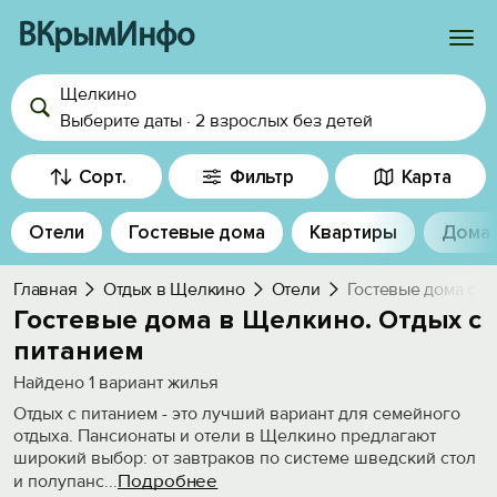
ВКрымИнфо
Щелкино
Войти
Выберите даты
·
2 взрослых
без детей
Избранное
Сорт.
Фильтр
Карта
История просмотра
Отели
Гостевые дома
Квартиры
Дома
Добавить свой объект
Главная
Отдых в Щелкино
Отели
Гостевые дома с п
Гостевые дома в Щелкино. Отдых с
питанием
Найдено
1
вариант жилья
Отдых с питанием - это лучший вариант для семейного
отдыха. Пансионаты и отели в Щелкино предлагают
широкий выбор: от завтраков по системе шведский стол
Подробнее
и полупанс
...