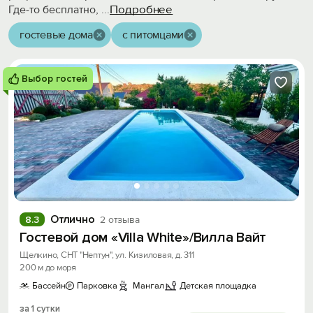
Подробнее
Где-то бесплатно,
...
гостевые дома
с питомцами
Выбор гостей
Отлично
8.3
2 отзыва
Гостевой дом «Villa White»/Вилла Вайт
Щелкино, СНТ "Нептун", ул. Кизиловая, д. 311
200 м до моря
Бассейн
Парковка
Мангал
Детская площадка
за 1 сутки