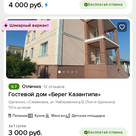
4
000
руб.
Бесплатая отмена
Шикарный вариант
Отлично
9.7
12 отзывов
Гостевой дом «Берег Казантипа»
Щелкино, с.Семёновка, ул. Набережная д.12 (7км от Щелкино)
50 м до моря
Питание
Кухня
Мангал
Детская площадка
за 1 сутки
3
000
руб.
Бесплатая отмена