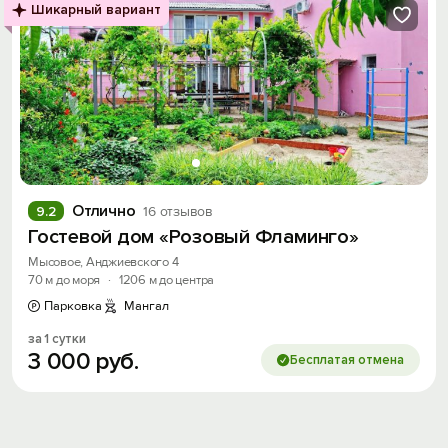
Шикарный вариант
Отлично
9.2
16 отзывов
Гостевой дом «Розовый Фламинго»
Мысовое, Анджиевского 4
70 м до моря
·
1206 м до центра
Парковка
Мангал
Вход на сайт
за 1 сутки
Войти или
Зарегистрироваться
3
000
руб.
Бесплатая отмена