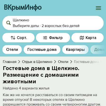
ВКрымИнфо
Щелкино
Войти
Выберите даты
·
2 взрослых
без детей
Избранное
Сорт.
Фильтр
Карта
История просмотра
Отели
Гостевые дома
Квартиры
Дома
Добавить свой объект
Главная
Отдых в Щелкино
Отели
Гостевые дома. С 
Гостевые дома в Щелкино.
Размещение с домашними
животными
Найдено
4
варианта жилья
Как же не хочется расставаться со своим питомцем на
время отпуска! В некоторых отелях в Щелкино
разрешается проживать со своим четвероногим другом.