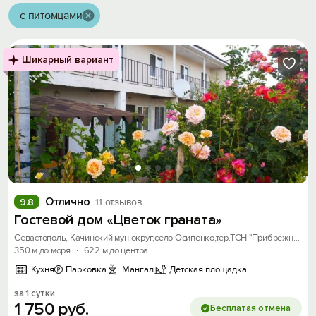
с питомцами
Шикарный вариант
Отлично
9.8
11 отзывов
Гостевой дом «Цветок граната»
Севастополь, Качинский мун.округ,село Осипенко,тер.ТСН "Прибрежное " Качинское шоссе, дом 81
350 м до моря
·
622 м до центра
Кухня
Парковка
Мангал
Детская площадка
за 1 сутки
1
750
руб.
Бесплатая отмена