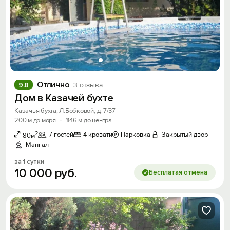
Отлично
9.8
3 отзыва
Дом в Казачей бухте
Казачья бухта, Л.Бобковой, д. 7/37
200 м до моря
·
1146 м до центра
2
7 гостей
4 кровати
Парковка
Закрытый двор
80м
Мангал
за 1 сутки
10
000
руб.
Бесплатая отмена