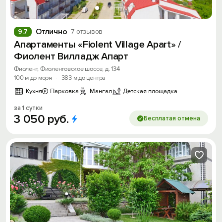
Отлично
9.7
7 отзывов
Апартаменты «Fiolent Village Apart» /
Фиолент Вилладж Апарт
Фиолент, Фиолентовское шоссе, д. 134
100 м до моря
·
383 м до центра
Кухня
Парковка
Мангал
Детская площадка
за 1 сутки
3
050
руб.
Бесплатая отмена