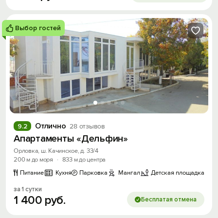
Выбор гостей
Отлично
9.2
28 отзывов
Апартаменты «Дельфин»
Орловка, ш. Качинское, д. 33/4
200 м до моря
·
833 м до центра
Питание
Кухня
Парковка
Мангал
Детская площадка
за 1 сутки
1
400
руб.
Бесплатая отмена