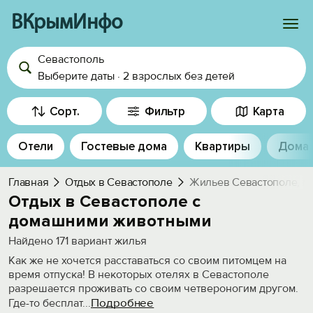
ВКрымИнфо
Севастополь
Войти
Выберите даты
·
2 взрослых
без детей
Избранное
Сорт.
Фильтр
Карта
История просмотра
Отели
Гостевые дома
Квартиры
Дома
Добавить свой объект
Главная
Отдых в Севастополе
Жильев Севастополе, м
Отдых в Севастополе с
домашними животными
Найдено
171
вариант жилья
Как же не хочется расставаться со своим питомцем на
время отпуска! В некоторых отелях в Севастополе
разрешается проживать со своим четвероногим другом.
Подробнее
Где-то бесплат
...