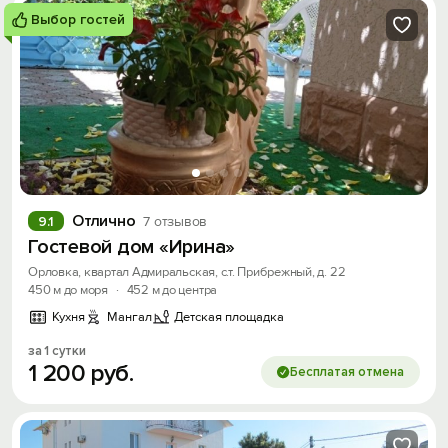
Выбор гостей
Отлично
9.1
7 отзывов
Гостевой дом «Ирина»
Орловка, квартал Адмиральская, с.т. Прибрежный, д. 22
450 м до моря
·
452 м до центра
Кухня
Мангал
Детская площадка
за 1 сутки
1
200
руб.
Бесплатая отмена