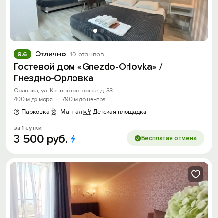
Отлично
8.6
10 отзывов
Гостевой дом «Gnezdo-Orlovka» /
Гнездно-Орловка
Орловка, ул. Качинское шоссе, д. 33
400 м до моря
·
790 м до центра
Парковка
Мангал
Детская площадка
за 1 сутки
3
500
руб.
Бесплатая отмена