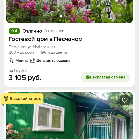
Отлично
9.4
8 отзывов
Гостевой дом в Песчаном
Песчаное, ул. Набережная
200 м до моря
·
496 м до центра
Мангал
Детская площадка
за 1 сутки
3
105
руб.
Бесплатая отмена
Высокий спрос