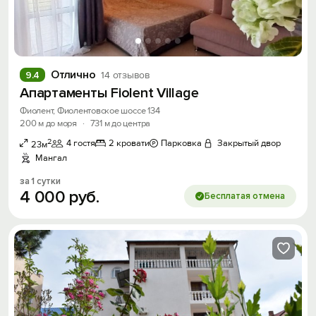
Отлично
9.4
14 отзывов
Апартаменты Fiolent Village
Фиолент, Фиолентовское шоссе 134
200 м до моря
·
731 м до центра
2
4 гостя
2 кровати
Парковка
Закрытый двор
23м
Мангал
за 1 сутки
4
000
руб.
Бесплатая отмена