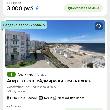
за 1 сутки
3
000
руб.
Бесплатая отмена
Недавно забронировано
Отлично
8
1 отзыв
Апарт-отель «Адмиральская лагуна»
Севастополь, ул. Челнокова, д. 19 А
50 м до моря
Питание
Бассейн
Кухня
Детская площадка
за 1 сутки