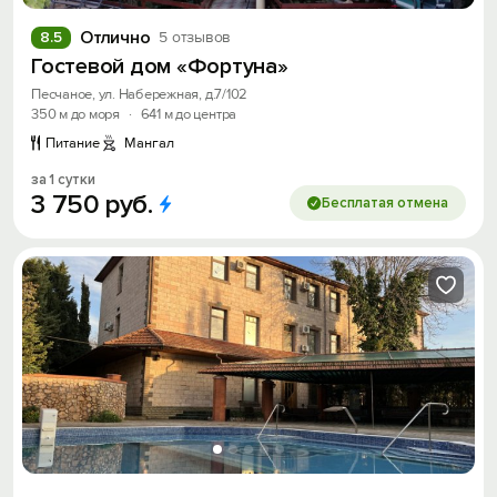
Получить промокод
Отлично
8.5
5 отзывов
Гостевой дом «Фортуна»
Песчаное, ул. Набережная, д.7/102
350 м до моря
·
641 м до центра
Питание
Мангал
за 1 сутки
3
750
руб.
Бесплатая отмена