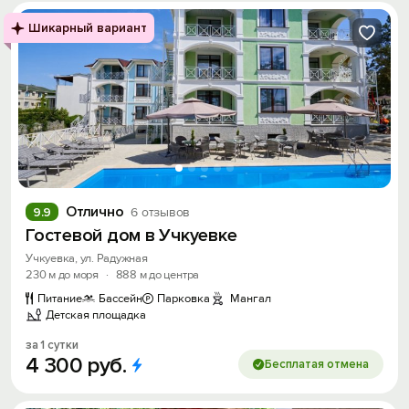
Шикарный вариант
Отлично
9.9
6 отзывов
Гостевой дом в Учкуевке
Учкуевка, ул. Радужная
230 м до моря
·
888 м до центра
Питание
Бассейн
Парковка
Мангал
Детская площадка
за 1 сутки
4
300
руб.
Бесплатая отмена