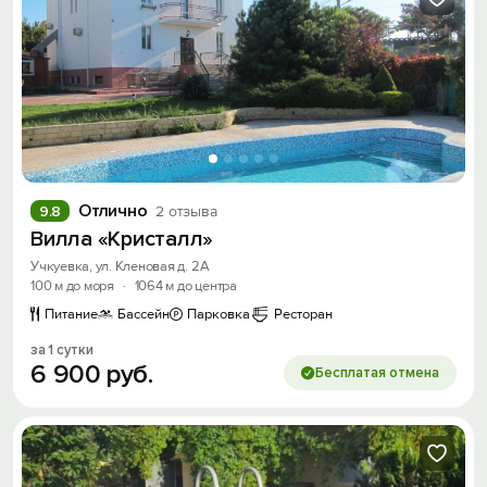
Отлично
9.8
2 отзыва
Вилла «Кристалл»
Учкуевка, ул. Кленовая д. 2А
100 м до моря
·
1064 м до центра
Питание
Бассейн
Парковка
Ресторан
за 1 сутки
6
900
руб.
Бесплатая отмена