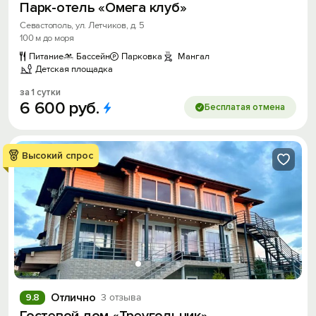
Парк-отель «Омега клуб»
Севастополь, ул. Летчиков, д. 5
100 м до моря
Питание
Бассейн
Парковка
Мангал
Детская площадка
за 1 сутки
6
600
руб.
Бесплатая отмена
Высокий спрос
Отлично
9.8
3 отзыва
Гостевой дом «Треугольник»