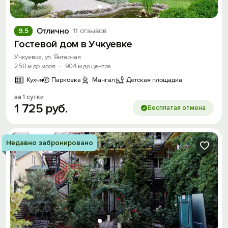
Вход на сайт
Отлично
9.5
11 отзывов
Войти или
Зарегистрироваться
Гостевой дом в Учкуевке
Учкуевка, ул. Янтарная
250 м до моря
·
904 м до центра
Кухня
Парковка
Мангал
Детская площадка
за 1 сутки
Войти
1
725
руб.
Бесплатая отмена
Войти с помощью
Недавно забронировано
Скидка −5%
Хочешь дешевле? Оставь почту и получи
промокод на первое бронирование!