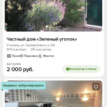
Частный дом «Зеленый уголок»
Учкуевка, ул. Серафимовича, д. 10А
800 м до моря
·
216 м до центра
Кухня
Парковка
Мангал
за 1 сутки
2
000
руб.
Бесплатая отмена
Недавно забронировано