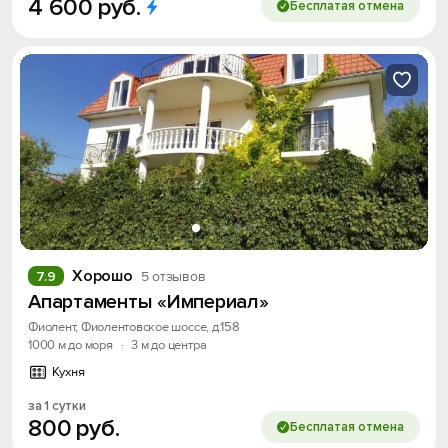
4
600
руб.
Бесплатая отмена
Хорошо
7.9
5 отзывов
Апартаменты «Империал»
Фиолент, Фиолентовское шоссе, д.158
1000 м до моря
·
3 м до центра
Кухня
за 1 сутки
800
руб.
Бесплатая отмена