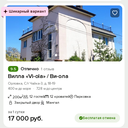
Шикарный вариант
Отлично
9.5
1 отзыв
Вилла «Vi-ola» / Ви-ола
Орловка, С/т Чайка-3, д. 18-19
400 м до моря
·
728 м до центра
2
12 гостей
12 кроватей
Парковка
200м
Закрытый двор
Мангал
за 1 сутки
17
000
руб.
Бесплатая отмена