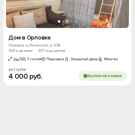
Скидка −5%
Хочешь дешевле? Оставь почту и получи
промокод на первое бронирование!
Дом в Орловке
Орловка, ш. Качинское, д. 63А
Получить промокод
300 м до моря
·
657 м до центра
2
7 гостей
Парковка
Закрытый двор
Мангал
31м
за 1 сутки
4
000
руб.
Бесплатая отмена