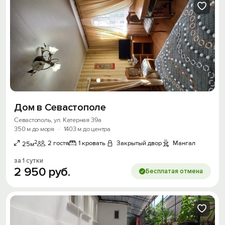
Дом в Севастополе
Севастополь, ул. Катерная 39а
350 м до моря
·
1403 м до центра
2
2 гостя
1 кровать
Закрытый двор
Мангал
25м
за 1 сутки
2
950
руб.
Бесплатая отмена