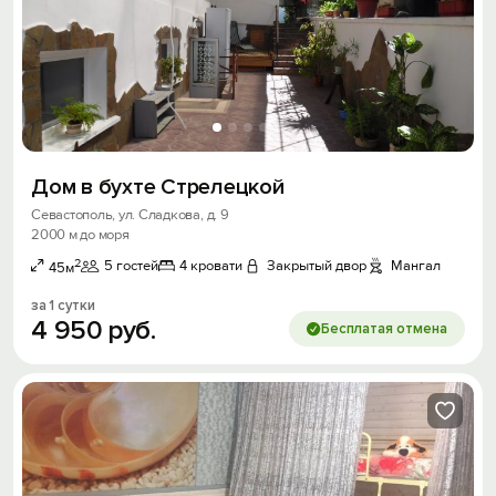
Дом в бухте Стрелецкой
Вход на сайт
Севастополь, ул. Сладкова, д. 9
2000 м до моря
Войти или
Зарегистрироваться
2
5 гостей
4 кровати
Закрытый двор
Мангал
45м
за 1 сутки
4
950
руб.
Бесплатая отмена
Войти
Войти с помощью