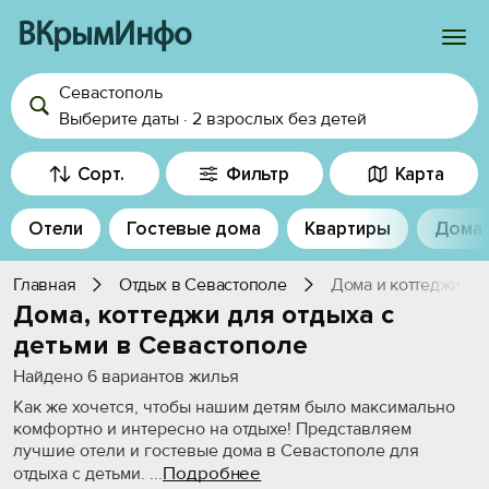
ВКрымИнфо
Севастополь
Войти
Выберите даты
·
2 взрослых
без детей
Избранное
Сорт.
Фильтр
Карта
История просмотра
Отели
Гостевые дома
Квартиры
Дома
Добавить свой объект
Главная
Отдых в Севастополе
Дома и коттеджи
Дома, коттеджи для отдыха с
детьми в Севастополе
Найдено
6
вариантов жилья
Как же хочется, чтобы нашим детям было максимально
комфортно и интересно на отдыхе! Представляем
лучшие отели и гостевые дома в Севастополе для
Подробнее
отдыха с детьми.
...