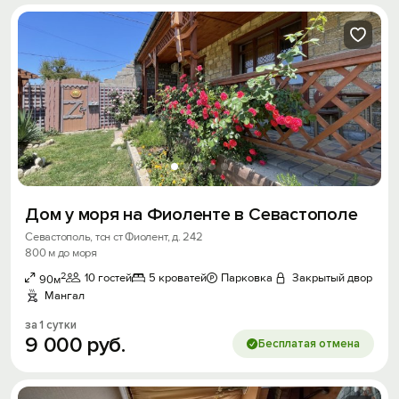
Дом у моря на Фиоленте в Севастополе
Севастополь, тсн ст Фиолент, д. 242
800 м до моря
2
10 гостей
5 кроватей
Парковка
Закрытый двор
90м
Мангал
за 1 сутки
9
000
руб.
Бесплатая отмена