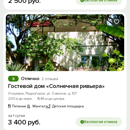
2
500
руб.
Бесплатая отмена
Отлично
8
2 отзыва
Гостевой дом «Солнечная ривьера»
Учкуевка, Радиогорка, ул. Симонок, д. 107
200 м до моря
·
1646 м до центра
Питание
Мангал
Детская площадка
за 1 сутки
3
400
руб.
Бесплатая отмена