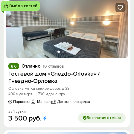
Выбор гостей
Отлично
8.6
10 отзывов
Гостевой дом «Gnezdo-Orlovka» /
Гнездно-Орловка
Орловка, ул. Качинское шоссе, д. 33
400 м до моря
·
790 м до центра
Парковка
Мангал
Детская площадка
за 1 сутки
3
500
руб.
Бесплатая отмена