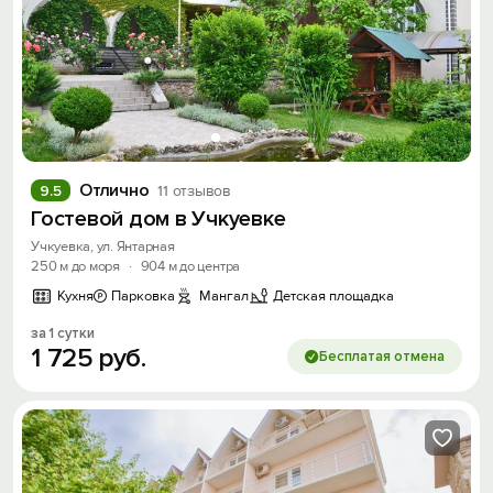
Отлично
9.5
11 отзывов
Гостевой дом в Учкуевке
Учкуевка, ул. Янтарная
250 м до моря
·
904 м до центра
Кухня
Парковка
Мангал
Детская площадка
за 1 сутки
1
725
руб.
Бесплатая отмена