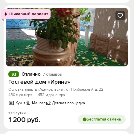
Шикарный вариант
Отлично
9.1
7 отзывов
Гостевой дом «Ирина»
Орловка, квартал Адмиральская, с.т. Прибрежный, д. 22
450 м до моря
·
452 м до центра
Кухня
Мангал
Детская площадка
за 1 сутки
1
200
руб.
Бесплатая отмена