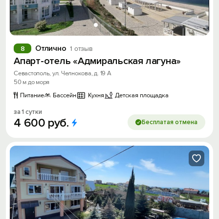
Отлично
8
1 отзыв
Апарт-отель «Адмиральская лагуна»
Севастополь, ул. Челнокова, д. 19 А
50 м до моря
Питание
Бассейн
Кухня
Детская площадка
за 1 сутки
4
600
руб.
Бесплатая отмена