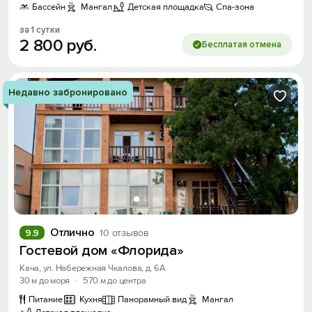
Бассейн
Мангал
Детская площадка
Спа-зона
за 1 сутки
2
800
руб.
Бесплатая отмена
Недавно забронировано
Отлично
9.9
10 отзывов
Гостевой дом «Флорида»
Кача, ул. Набережная Чкалова, д. 6А
30 м до моря
·
570 м до центра
Питание
Кухня
Панорамный вид
Мангал