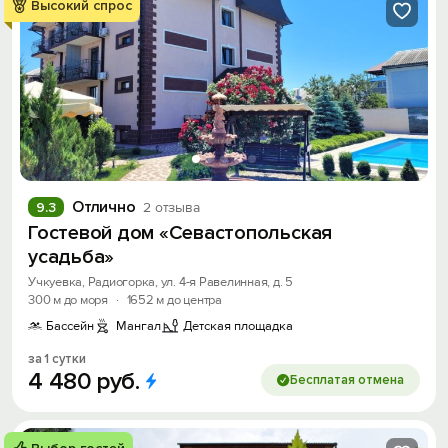
Высокий спрос
Отлично
9.3
2 отзыва
Гостевой дом «Севастопольская
усадьба»
Учкуевка, Радиогорка, ул. 4-я Равелинная, д. 5
300 м до моря
·
1652 м до центра
Бассейн
Мангал
Детская площадка
за 1 сутки
4
480
руб.
Бесплатая отмена