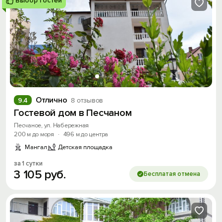
Выбор гостей
Отлично
9.4
8 отзывов
Гостевой дом в Песчаном
Песчаное, ул. Набережная
200 м до моря
·
496 м до центра
Мангал
Детская площадка
за 1 сутки
3
105
руб.
Бесплатая отмена