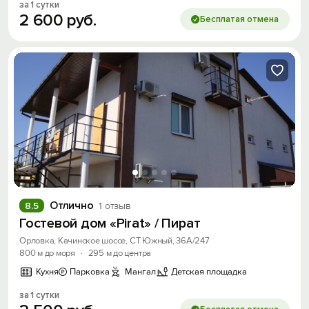
за 1 сутки
2
600
руб.
Бесплатая отмена
Отлично
8.5
1 отзыв
Гостевой дом «Pirat» / Пират
Орловка, Качинское шоссе, СТ Южный, 36А/247
800 м до моря
·
295 м до центра
Кухня
Парковка
Мангал
Детская площадка
за 1 сутки