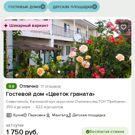
гостевые дома
детская площадка
Шикарный вариант
Отлично
9.8
11 отзывов
Гостевой дом «Цветок граната»
Севастополь, Качинский мун.округ,село Осипенко,тер.ТСН "Прибрежное " Качинское шоссе, дом 81
350 м до моря
·
622 м до центра
Кухня
Парковка
Мангал
Детская площадка
за 1 сутки
1
750
руб.
Бесплатая отмена