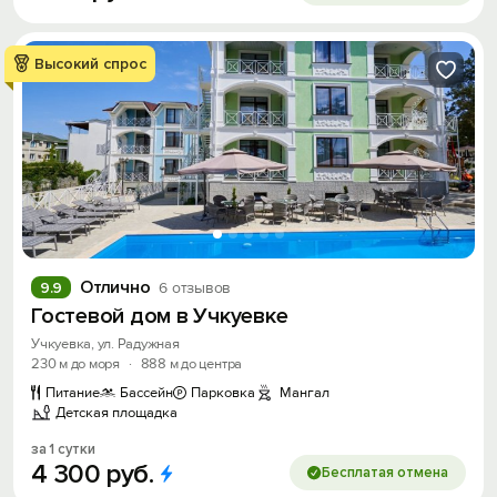
Высокий спрос
Отлично
9.9
6 отзывов
Гостевой дом в Учкуевке
Учкуевка, ул. Радужная
230 м до моря
·
888 м до центра
Питание
Бассейн
Парковка
Мангал
Детская площадка
за 1 сутки
4
300
руб.
Бесплатая отмена