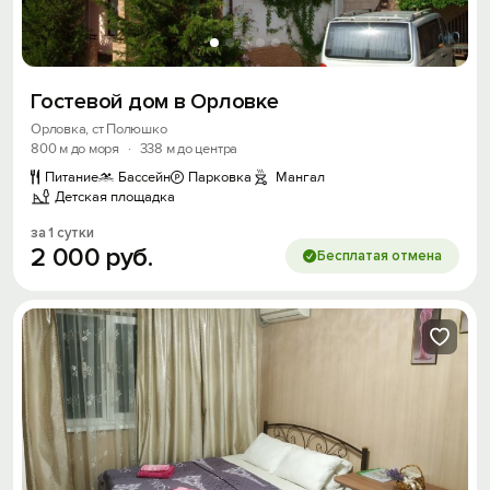
Гостевой дом в Орловке
Орловка, ст Полюшко
800 м до моря
·
338 м до центра
Питание
Бассейн
Парковка
Мангал
Детская площадка
за 1 сутки
2
000
руб.
Бесплатая отмена
Вход на сайт