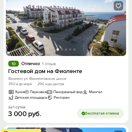
Отлично
10
1 отзыв
Гостевой дом на Фиоленте
Фиолент, ул. Фиолентовское шоссе
350 м до моря
·
296 м до центра
Кухня
Парковка
Панорамный вид
Мангал
Детская площадка
Ресторан
за 1 сутки
3
000
руб.
Бесплатая отмена