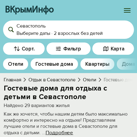
ВКрымИнфо
Севастополь
Войти
Выберите даты
·
2 взрослых
без детей
Избранное
Сорт.
Фильтр
Карта
История просмотра
Отели
Гостевые дома
Квартиры
Дома
Добавить свой объект
Главная
Отдых в Севастополе
Отели
Гостевые дома
Гостевые дома для отдыха с
детьми в Севастополе
Найдено
29
вариантов жилья
Как же хочется, чтобы нашим детям было максимально
комфортно и интересно на отдыхе! Представляем
лучшие отели и гостевые дома в Севастополе для
Подробнее
отдыха с детьми.
...