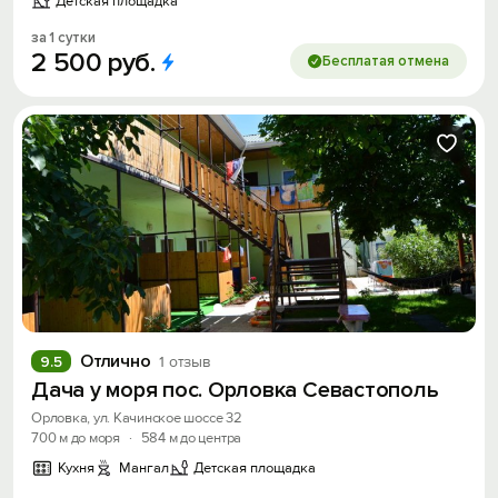
Детская площадка
за 1 сутки
2
500
руб.
Бесплатая отмена
Отлично
9.5
1 отзыв
Дача у моря пос. Орловка Севастополь
Орловка, ул. Качинское шоссе 32
700 м до моря
·
584 м до центра
Кухня
Мангал
Детская площадка