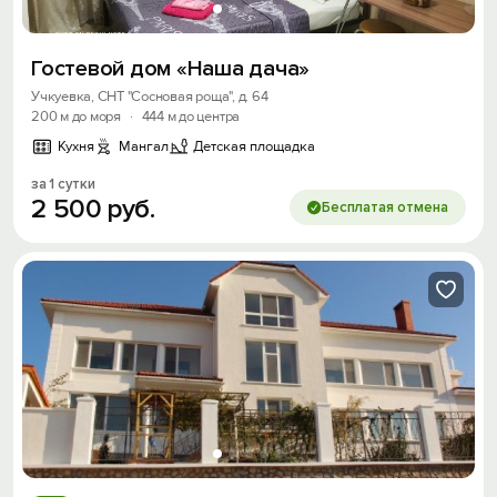
Войти или
Зарегистрироваться
Гостевой дом «Наша дача»
Учкуевка, СНТ "Сосновая роща", д. 64
200 м до моря
·
444 м до центра
Кухня
Мангал
Детская площадка
Войти
за 1 сутки
2
500
руб.
Бесплатая отмена
Войти с помощью
Скидка −5%
Хочешь дешевле? Оставь почту и получи
промокод на первое бронирование!
Получить промокод