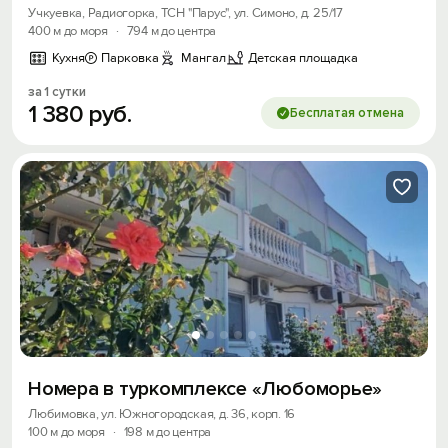
Учкуевка, Радиогорка, ТСН "Парус", ул. Симоно, д. 25/17
400 м до моря
·
794 м до центра
Кухня
Парковка
Мангал
Детская площадка
за 1 сутки
1
380
руб.
Бесплатая отмена
Номера в туркомплексе «Любоморье»
Любимовка, ул. Южногородская, д. 36, корп. 16
100 м до моря
·
198 м до центра