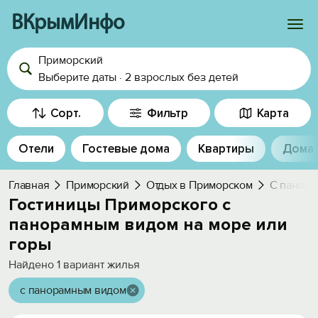
ВКрымИнфо
Приморский
Войти
Выберите даты
·
2 взрослых
без детей
Избранное
Сорт.
Фильтр
Карта
История просмотра
Отели
Гостевые дома
Квартиры
Дома
Добавить свой объект
Главная
Приморский
Отдых в Приморском
С панора
Гостиницы Приморского с
панорамным видом на море или
горы
Найдено
1
вариант жилья
с панорамным видом