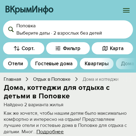
ВКрымИнфо
Поповка
Войти
Выберите даты
·
2 взрослых
без детей
Избранное
Сорт.
Фильтр
Карта
История просмотра
Отели
Гостевые дома
Квартиры
Дома
Добавить свой объект
Главная
Отдых в Поповке
Дома и коттеджи
Дома, коттеджи для отдыха с
детьми в Поповке
Найдено
2
варианта жилья
Как же хочется, чтобы нашим детям было максимально
комфортно и интересно на отдыхе! Представляем
лучшие отели и гостевые дома в Поповке для отдыха с
Подробнее
детьми. Мног
...