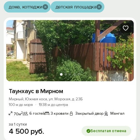
дома, коттеджи
детская площадка
Таунхаус в Мирном
Мирный, Южная коса, ул. Морская, д. 23Б
100 м до моря
·
1938 м до центра
2
6 гостей
3 кровати
Закрытый двор
Мангал
70м
за 1 сутки
4
500
руб.
Бесплатая отмена