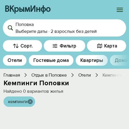
ВКрымИнфо
Поповка
Войти
Выберите даты
·
2 взрослых
без детей
Избранное
Сорт.
Фильтр
Карта
История просмотра
Отели
Гостевые дома
Квартиры
Дома
Добавить свой объект
Главная
Отдых в Поповке
Отели
Кемпинги
Кемпинги Поповки
Найдено
0
вариантов жилья
кемпинги