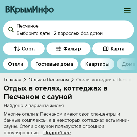
ВКрымИнфо
Песчаное
Войти
Выберите даты
·
2 взрослых
без детей
Избранное
Сорт.
Фильтр
Карта
История просмотра
Отели
Гостевые дома
Квартиры
Дома
Добавить свой объект
Главная
Отдых в Песчаном
Отели, коттеджи в Песчано
Отдых в отелях, коттеджах в
Песчаном с сауной
Найдено
2
варианта жилья
Многие отели в Песчаном имеют свои спа-центры и
банные комплексы, а в некоторых коттеджах есть мини-
сауны. Отели с сауной пользуются огромной
Подробнее
популярностью.
...