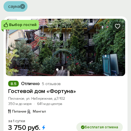
сауна
Выбор гостей
Отлично
8.5
5 отзывов
Гостевой дом «Фортуна»
Песчаное, ул. Набережная, д.7/102
350 м до моря
·
641 м до центра
Питание
Мангал
за 1 сутки
3
750
руб.
Бесплатая отмена