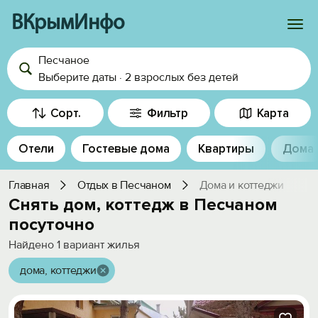
ВКрымИнфо
Песчаное
Войти
Выберите даты
·
2 взрослых
без детей
Избранное
Сорт.
Фильтр
Карта
История просмотра
Отели
Гостевые дома
Квартиры
Дома
Добавить свой объект
Главная
Отдых в Песчаном
Дома и коттеджи
Снять дом, коттедж в Песчаном
посуточно
Найдено
1
вариант жилья
дома, коттеджи