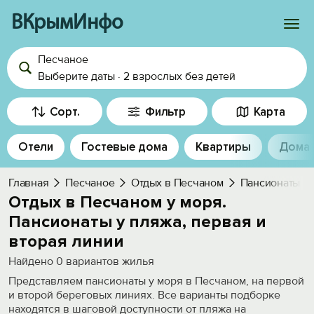
ВКрымИнфо
Песчаное
Войти
Выберите даты
·
2 взрослых
без детей
Избранное
Сорт.
Фильтр
Карта
История просмотра
Отели
Гостевые дома
Квартиры
Дома
Добавить свой объект
Главная
Песчаное
Отдых в Песчаном
Пансионаты
Отдых в Песчаном у моря.
Пансионаты у пляжа, первая и
вторая линии
Найдено
0
вариантов жилья
Представляем пансионаты у моря в Песчаном, на первой
и второй береговых линиях. Все варианты подборке
находятся в шаговой доступности от пляжа на