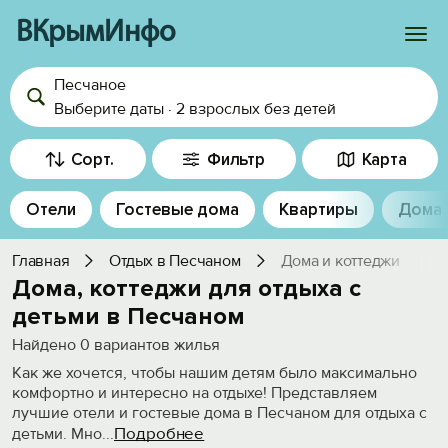
ВКрымИнфо
Песчаное
Войти
Выберите даты
·
2 взрослых
без детей
Избранное
Сорт.
Фильтр
Карта
История просмотра
Отели
Гостевые дома
Квартиры
Дома
Добавить свой объект
Главная
Отдых в Песчаном
Дома и коттеджи
Дома, коттеджи для отдыха с
детьми в Песчаном
Найдено
0
вариантов жилья
Как же хочется, чтобы нашим детям было максимально
комфортно и интересно на отдыхе! Представляем
лучшие отели и гостевые дома в Песчаном для отдыха с
Подробнее
детьми. Мно
...